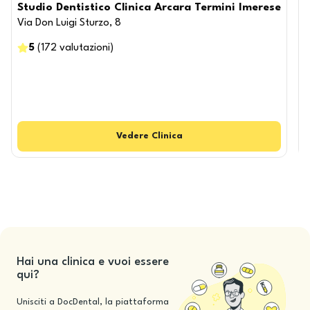
Studio Dentistico Clinica Arcara Termini Imerese
Via Don Luigi Sturzo, 8
P
5
(
172
valutazioni
)
Vedere
Clinica
Hai una clinica e vuoi essere
qui?
Unisciti a DocDental, la piattaforma