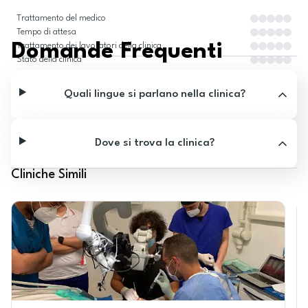
Trattamento del medico
Tempo di attesa
Domande Frequenti
Trattamento dei lavoratori della clinica
Stato della clinica
Quali lingue si parlano nella clinica?
Dove si trova la clinica?
Cliniche Simili