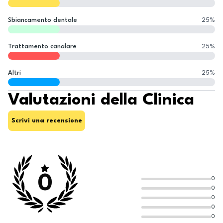
Sbiancamento dentale
25
%
Trattamento canalare
25
%
Altri
25
%
Valutazioni della Clinica
Scrivi una recensione
0
0
0
0
0
0