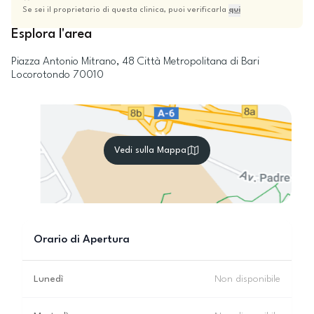
Se sei il proprietario di questa clinica, puoi verificarla
qui
Esplora l'area
Piazza Antonio Mitrano, 48
Città Metropolitana di Bari
Locorotondo
70010
Vedi sulla Mappa
Orario di Apertura
Lunedì
Non disponibile