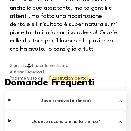
Dottor Antonacci è stato bravissimo e
anche la sua assistente, molto gentili e
attenti! Ho fatto una ricostruzione
dentale e il risultato è super naturale, mi
piace tanto il mio sorriso adesso! Grazie
mille dottore per il lavoro e la pazienza
che ha avuto, lo consiglio a tutti
2 anni fa
Paziente verificato
Autore
:
Federica L.
Paziente visto da
:
Ricostruzioni dentali
Domande Frequenti
Dove si trova la clinica?
Quante recensioni ha la clinica?