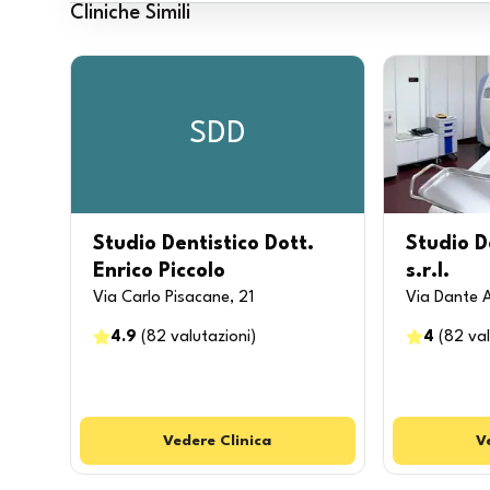
Cliniche Simili
SDD
Studio Dentistico Dott.
Studio D
Enrico Piccolo
s.r.l.
Via Carlo Pisacane, 21
Via Dante Al
4.9
(
82
valutazioni
)
4
(
82
val
Vedere
Clinica
V