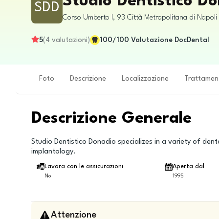
Studio Dentistico D
SDD
Corso Umberto I, 93
Città Metropolitana di Napoli
5
(
4
valutazioni
)
100
/100
Valutazione DocDental
Foto
Descrizione
Localizzazione
Trattamen
Descrizione Generale
Studio Dentistico Donadio specializes in a variety of dent
implantology.
Lavora con le assicurazioni
Aperta dal
No
1995
Attenzione