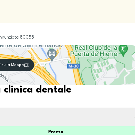
nnunziata
80058
i sulla Mappa
 clinica dentale
Prezzo