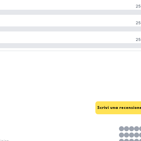
25
25
25
Scrivi una recension