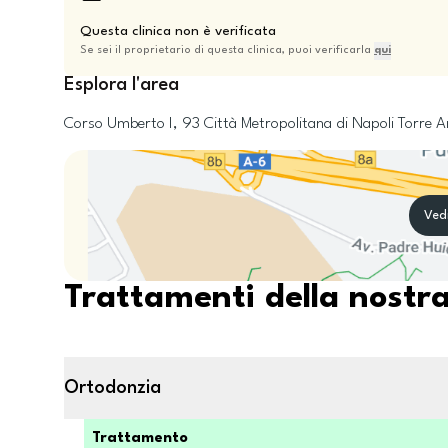
Questa clinica non è verificata
Se sei il proprietario di questa clinica, puoi verificarla
qui
Esplora l'area
Corso Umberto I, 93
Città Metropolitana di Napoli
Torre A
Ved
Trattamenti della nostra
Ortodonzia
Trattamento