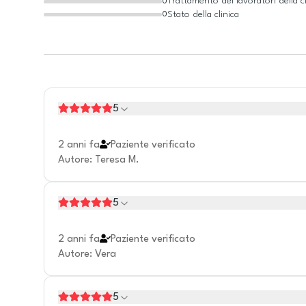
Trattamento dei lavoratori della cl
0
Stato della clinica
0
5
2 anni fa
Paziente verificato
Autore
:
Teresa M.
5
2 anni fa
Paziente verificato
Autore
:
Vera
5