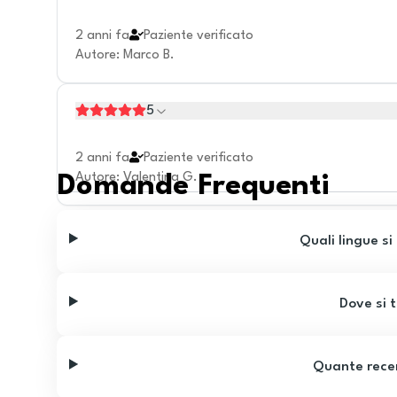
2 anni fa
Paziente verificato
Autore
:
Marco B.
5
2 anni fa
Paziente verificato
Autore
:
Valentina G.
Domande Frequenti
Quali lingue si
Dove si t
Quante recen