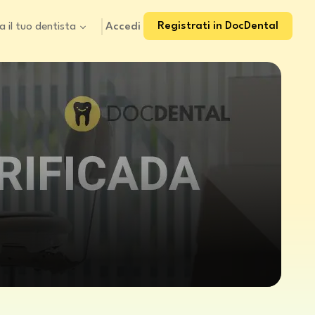
Registrati in DocDental
Accedi
a il tuo dentista