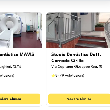
entistico MAVIS
Studio Dentistico Dott.
Corrado Cirillo
ighieri, 13/15
Via Capitano Giuseppe Rea, 18
utazioni
)
5
(
79
valutazioni
)
edere
Clinica
Vedere
Clinica