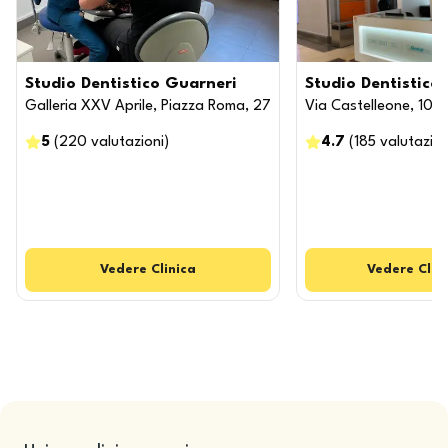
Studio Dentistico Guarneri
Studio Dentistic
Galleria XXV Aprile, Piazza Roma, 27
Via Castelleone, 108
5
(
220
valutazioni
)
4.7
(
185
valutazion
Vedere
Clinica
Vedere
Clin