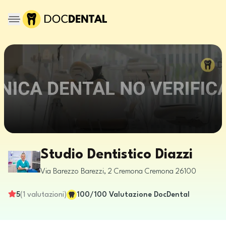
Studio Dentistico Diazzi
Via Barezzo Barezzi, 2
Cremona
Cremona
26100
5
(
1
valutazioni
)
100
/100
Valutazione DocDental