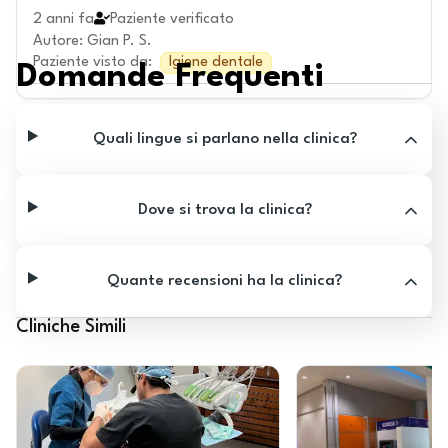
2 anni fa
Paziente verificato
Autore
:
Gian P. S.
Paziente visto da
:
Igiene dentale
Domande Frequenti
Quali lingue si parlano nella clinica?
Dove si trova la clinica?
Quante recensioni ha la clinica?
Cliniche Simili