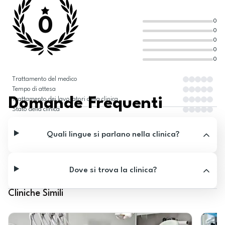
0
0
0
0
0
0
Trattamento del medico
Tempo di attesa
Domande Frequenti
Trattamento dei lavoratori della clinica
Stato della clinica
Quali lingue si parlano nella clinica?
Dove si trova la clinica?
Cliniche Simili