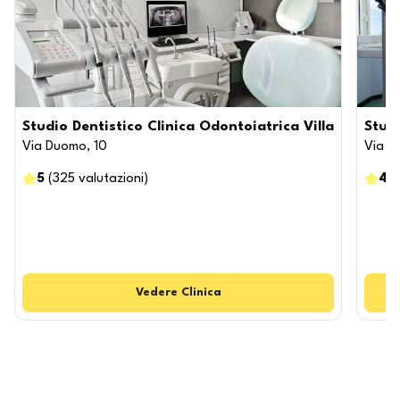
Studio Dentistico Clinica Odontoiatrica Villa
Studi
Via Duomo, 10
Via Vi
5
(
325
valutazioni
)
4.8
Vedere
Clinica