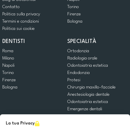
Contatto
Torino
Politica sulla privacy
Firenze
Termini e condizioni
Bologna
Politica sui cookie
DENTISTI
SPECIALITÀ
Roma
Ortodonzia
Milano
Radiologia orale
Napoli
Odontoiatria estetica
Torino
Endodonzia
Firenze
Protesi
Bologna
Chirurgia maxillo-facciale
Anestesiologia dentale
Odontoiatria estetica
Emergenze dentali
Odontoiatria generale
La tua Privacy
Odontoiatria pediatrica