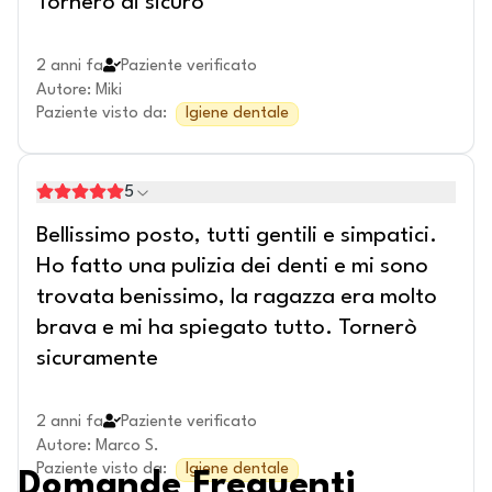
Tornerò di sicuro
2 anni fa
Paziente verificato
Autore
:
Miki
Paziente visto da
:
Igiene dentale
5
Bellissimo posto, tutti gentili e simpatici.
Ho fatto una pulizia dei denti e mi sono
trovata benissimo, la ragazza era molto
brava e mi ha spiegato tutto. Tornerò
sicuramente
2 anni fa
Paziente verificato
Autore
:
Marco S.
Paziente visto da
:
Igiene dentale
Domande Frequenti