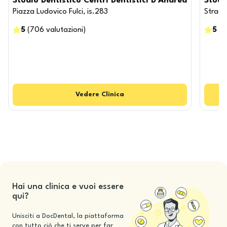
Studio Dentistico Centri Dentistici D'Andrea
Studi
Piazza Ludovico Fulci, is.283
Strada
5
(
706
valutazioni
)
5
(
2
Vedere
Clinica
Hai una clinica e vuoi essere
qui?
Unisciti a DocDental, la piattaforma
con tutto ciò che ti serve per far