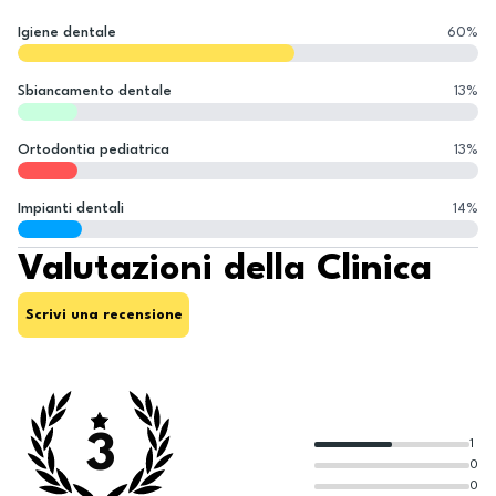
Igiene dentale
60
%
Sbiancamento dentale
13
%
Ortodontia pediatrica
13
%
Impianti dentali
14
%
Valutazioni della Clinica
Scrivi una recensione
3
1
0
0