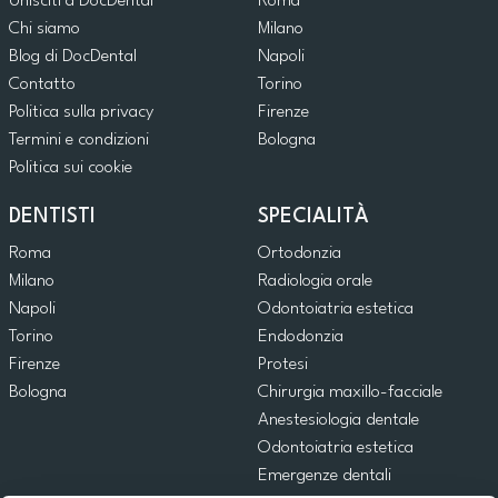
Unisciti a DocDental
Roma
Chi siamo
Milano
Blog di DocDental
Napoli
Contatto
Torino
Politica sulla privacy
Firenze
Termini e condizioni
Bologna
Politica sui cookie
DENTISTI
SPECIALITÀ
Roma
Ortodonzia
Milano
Radiologia orale
Napoli
Odontoiatria estetica
Torino
Endodonzia
Firenze
Protesi
Bologna
Chirurgia maxillo-facciale
Anestesiologia dentale
Odontoiatria estetica
Emergenze dentali