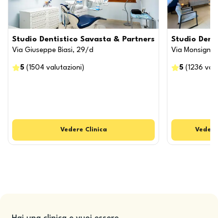
Studio Dentistico Savasta & Partners
Studio Denti
Via Giuseppe Biasi, 29/d
Via Monsignor
5
(
1504
valutazioni
)
5
(
1236
valu
Vedere
Clinica
Vedere