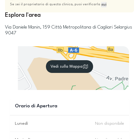
Se sei il proprietario di questa clinica, puoi verificarla
qui
Esplora l'area
Via Daniele Manin, 159
Città Metropolitana di Cagliari
Selargius
9047
Vedi sulla Mappa
Orario di Apertura
Lunedì
Non disponibile