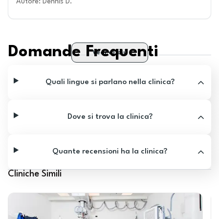
Autore
:
Dennis D.
Domande Frequenti
Vedi di più
Quali lingue si parlano nella clinica?
Dove si trova la clinica?
Quante recensioni ha la clinica?
Cliniche Simili