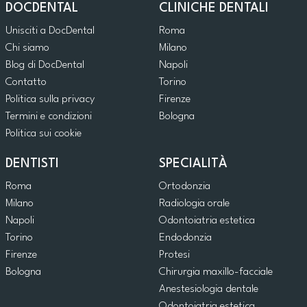
DOCDENTAL
CLINICHE DENTALI
Unisciti a DocDental
Roma
Chi siamo
Milano
Blog di DocDental
Napoli
Contatto
Torino
Politica sulla privacy
Firenze
Termini e condizioni
Bologna
Politica sui cookie
DENTISTI
SPECIALITÀ
Roma
Ortodonzia
Milano
Radiologia orale
Napoli
Odontoiatria estetica
Torino
Endodonzia
Firenze
Protesi
Bologna
Chirurgia maxillo-facciale
Anestesiologia dentale
Odontoiatria estetica