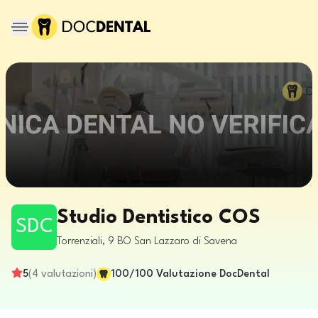
Studio Dentistico COS
SDC
Torrenziali, 9
BO
San Lazzaro di Savena
5
(
4
valutazioni
)
100
/100
Valutazione DocDental