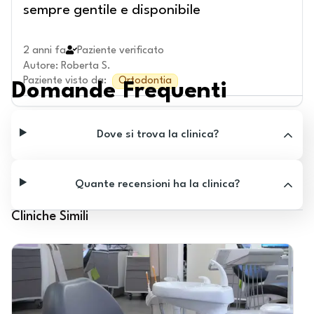
sempre gentile e disponibile
2 anni fa
Paziente verificato
Autore
:
Roberta S.
Paziente visto da
:
Ortodontia
Domande Frequenti
Dove si trova la clinica?
Quante recensioni ha la clinica?
Cliniche Simili