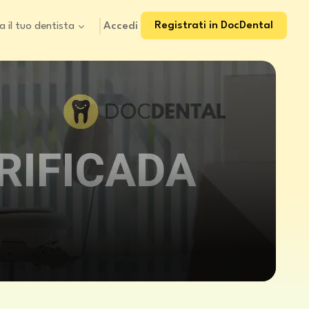
Registrati in DocDental
Accedi
a il tuo dentista