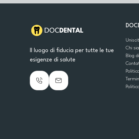
DOC
Unisci
Chi s
Il luogo di fiducia per tutte le tue
Blog d
esigenze di salute
Conta
Politic
Termin
Politic