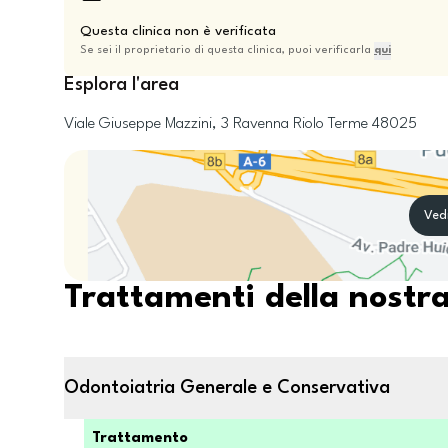
Questa clinica non è verificata
Se sei il proprietario di questa clinica, puoi verificarla
qui
Esplora l'area
Viale Giuseppe Mazzini, 3
Ravenna
Riolo Terme
48025
Ved
Trattamenti della nostra
Odontoiatria Generale e Conservativa
Trattamento