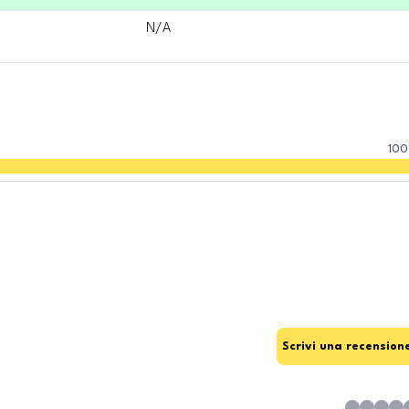
N/A
100
Scrivi una recension