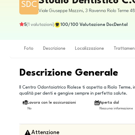
Studio Dentistico C.
SDC
Viale Giuseppe Mazzini, 3
Ravenna
Riolo Terme
4
5
(
1
valutazioni
)
100
/100
Valutazione DocDental
Foto
Descrizione
Localizzazione
Trattamen
Descrizione Generale
Il Centro Odontoiatrico Riolese ti aspetta a Riolo Terme, i
qualità per denti e gengive sempre in perfetta salute.
Lavora con le assicurazioni
Aperta dal
No
Nessuna informazione
Attenzione