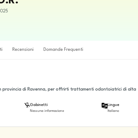
O.R.
8025
ti
Recensioni
Domande Frequenti
n provincia di Ravenna, per offrirti trattamenti odontoiatrici di alta
Gabinetti
Lingue
Nessuna informazione
Italiano