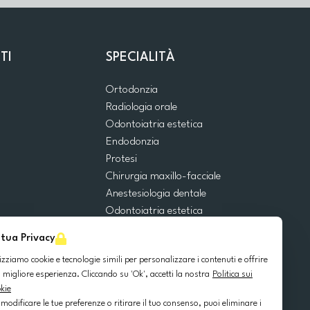
TI
SPECIALITÀ
Ortodonzia
Radiologia orale
Odontoiatria estetica
Endodonzia
Protesi
Chirurgia maxillo-facciale
Anestesiologia dentale
Odontoiatria estetica
Emergenze dentali
 tua Privacy
Odontoiatria generale
lizziamo cookie e tecnologie simili per personalizzare i contenuti e offrire
Odontoiatria pediatrica
 migliore esperienza. Cliccando su 'Ok', accetti la nostra
Politica sui
Chirurgia orale
kie
Implantologia dentale
 modificare le tue preferenze o ritirare il tuo consenso, puoi eliminare i