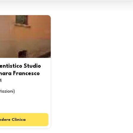
entistico Studio
nara Francesco
4
tazioni
)
edere
Clinica