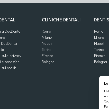
DENTAL
CLINICHE DENTALI
DENTIS
ti a DocDental
Roma
Roma
iamo
Milano
Milano
i DocDental
Napoli
Napoli
tto
Torino
Torino
a sulla privacy
Firenze
Firenze
i e condizioni
Bologna
Bologna
a sui cookie
La
Uti
una
Coo
Per