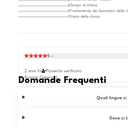
0
Tempo di attesa
0
Trattamento dei lavoratori della cl
0
Stato della clinica
0
5
2 anni fa
Paziente verificato
Autore
:
Gimena J.
Domande Frequenti
Quali lingue si
Dove si t