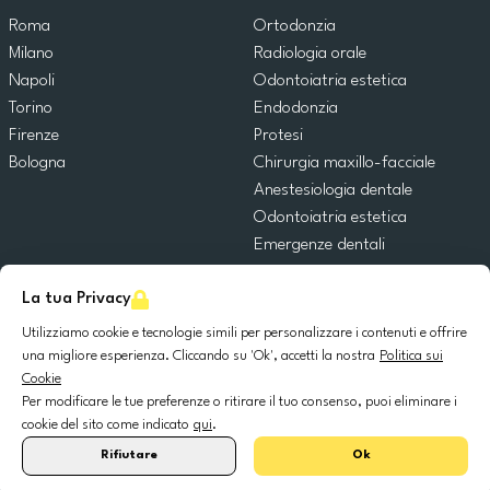
Roma
Ortodonzia
Milano
Radiologia orale
Napoli
Odontoiatria estetica
Torino
Endodonzia
Firenze
Protesi
Bologna
Chirurgia maxillo-facciale
Anestesiologia dentale
Odontoiatria estetica
Emergenze dentali
Odontoiatria generale
La tua Privacy
Odontoiatria pediatrica
Chirurgia orale
Utilizziamo cookie e tecnologie simili per personalizzare i contenuti e offrire
Implantologia dentale
una migliore esperienza. Cliccando su 'Ok', accetti la nostra
Politica sui
Cookie
Parodontologia
Per modificare le tue preferenze o ritirare il tuo consenso, puoi eliminare i
cookie del sito come indicato
qui
.
© 2025 DocDental. Tutti i diritti riservati.
Rifiutare
Ok
United
Portugal
Italia
France
España
Nederland
Deutschland
Polska