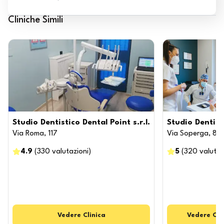
Cliniche Simili
Studio Dentistico Dental Point s.r.l.
Studio Dentist
Via Roma, 117
Via Soperga, 8
4.9
(
330
valutazioni
)
5
(
320
valutaz
Vedere
Clinica
Vedere
Cli