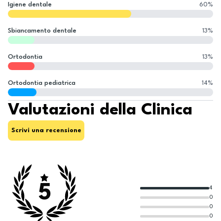
Igiene dentale
60
%
Sbiancamento dentale
13
%
Ortodontia
13
%
Ortodontia pediatrica
14
%
Valutazioni della Clinica
Scrivi una recensione
5
4
0
0
0