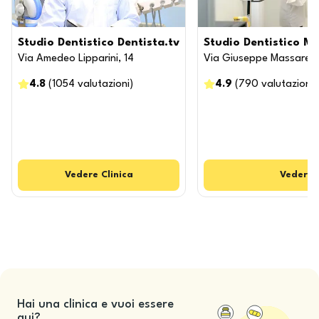
Studio Dentistico Dentista.tv
Studio Dentistico M
Via Amedeo Lipparini, 14
Via Giuseppe Massarent
4.8
(
1054
valutazioni
)
4.9
(
790
valutazioni
)
Vedere
Clinica
Vedere
Hai una clinica e vuoi essere
qui?