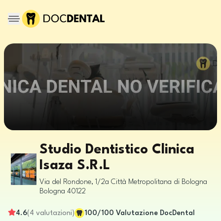
Studio Dentistico Clinica
Isaza S.R.L
Via del Rondone, 1/2a
Città Metropolitana di Bologna
Bologna
40122
4.6
(
4
valutazioni
)
100
/100
Valutazione DocDental