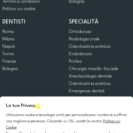
Termini e condizioni
Bologna
Politica sui cookie
DENTISTI
SPECIALITÀ
Roma
Ortodonzia
Milano
Radiologia orale
Napoli
Odontoiatria estetica
Torino
Endodonzia
Firenze
Protesi
Bologna
Chirurgia maxillo-facciale
Anestesiologia dentale
Odontoiatria estetica
Emergenze dentali
Odontoiatria generale
La tua Privacy
Odontoiatria pediatrica
Chirurgia orale
Utilizziamo cookie e tecnologie simili per personalizzare i contenuti e offrire
Implantologia dentale
una migliore esperienza. Cliccando su 'Ok', accetti la nostra
Politica sui
Cookie
Parodontologia