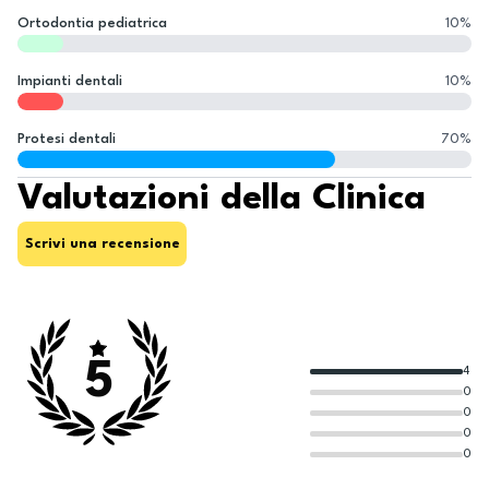
Ortodontia pediatrica
10
%
Impianti dentali
10
%
Protesi dentali
70
%
Valutazioni della Clinica
Scrivi una recensione
5
4
0
0
0
0