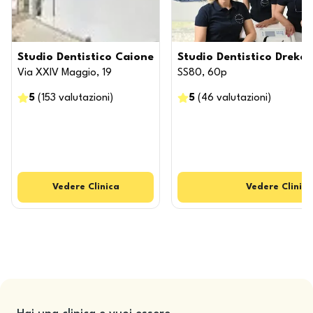
Studio Dentistico Caione
Studio Dentistico Dreko
Via XXIV Maggio, 19
SS80, 60p
5
(
153
valutazioni
)
5
(
46
valutazioni
)
Vedere
Clinica
Vedere
Clinica