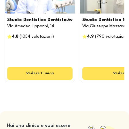
Studio Dentistico Dentista.tv
Studio Dentistico M
Via Amedeo Lipparini, 14
Via Giuseppe Massarent
4.8
(
1054
valutazioni
)
4.9
(
790
valutazioni
)
Vedere
Clinica
Vedere
Hai una clinica e vuoi essere