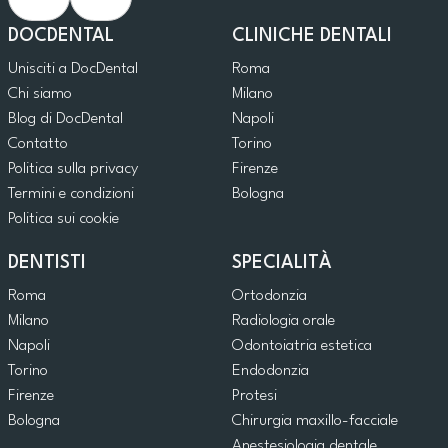
DOCDENTAL
CLINICHE DENTALI
Unisciti a DocDental
Roma
Chi siamo
Milano
Blog di DocDental
Napoli
Contatto
Torino
Politica sulla privacy
Firenze
Termini e condizioni
Bologna
Politica sui cookie
DENTISTI
SPECIALITÀ
Roma
Ortodonzia
Milano
Radiologia orale
Napoli
Odontoiatria estetica
Torino
Endodonzia
Firenze
Protesi
Bologna
Chirurgia maxillo-facciale
Anestesiologia dentale