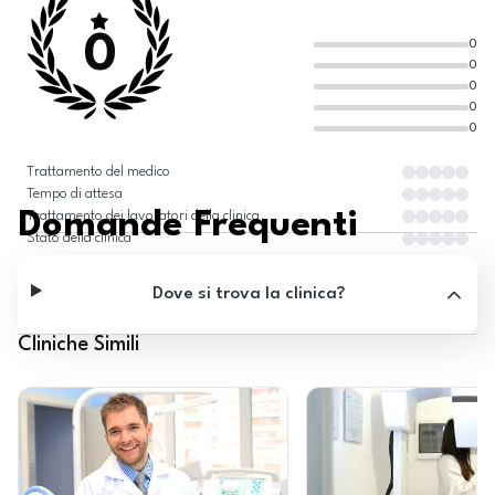
0
0
0
0
0
0
Trattamento del medico
Tempo di attesa
Domande Frequenti
Trattamento dei lavoratori della clinica
Stato della clinica
Dove si trova la clinica?
Cliniche Simili