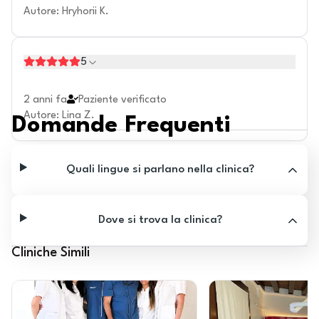
Autore
:
Hryhorii K.
5
2 anni fa
Paziente verificato
Autore
:
Lina Z.
Domande Frequenti
Quali lingue si parlano nella clinica?
Dove si trova la clinica?
Cliniche Simili