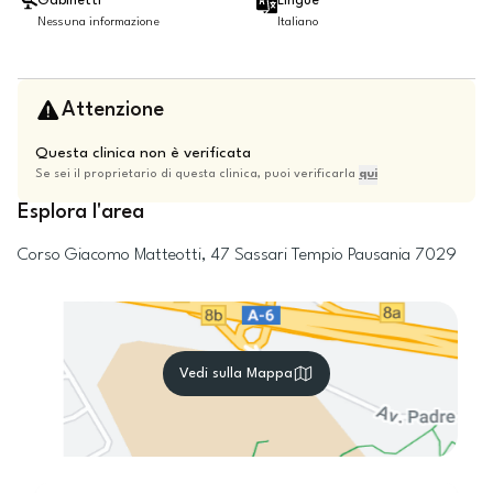
Gabinetti
Lingue
Nessuna informazione
Italiano
Attenzione
Questa clinica non è verificata
Se sei il proprietario di questa clinica, puoi verificarla
qui
Esplora l'area
Corso Giacomo Matteotti, 47
Sassari
Tempio Pausania
7029
Vedi sulla Mappa