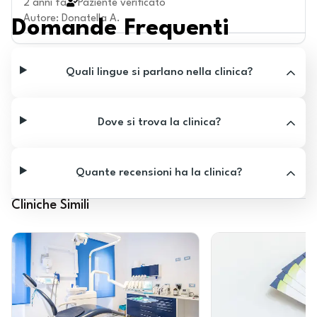
2 anni fa
Paziente verificato
Autore
:
Donatella A.
Domande Frequenti
Quali lingue si parlano nella clinica?
Dove si trova la clinica?
Quante recensioni ha la clinica?
Cliniche Simili