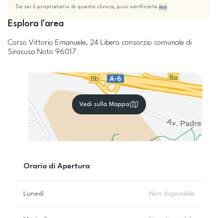
Se sei il proprietario di questa clinica, puoi verificarla
qui
Esplora l'area
Corso Vittorio Emanuele, 24
Libero consorzio comunale di
Siracusa
Noto
96017
Vedi sulla Mappa
Orario di Apertura
Lunedì
Non disponibile