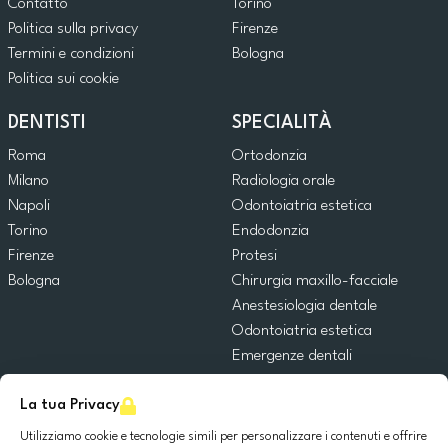
Contatto
Torino
Politica sulla privacy
Firenze
Termini e condizioni
Bologna
Politica sui cookie
DENTISTI
SPECIALITÀ
Roma
Ortodonzia
Milano
Radiologia orale
Napoli
Odontoiatria estetica
Torino
Endodonzia
Firenze
Protesi
Bologna
Chirurgia maxillo-facciale
Anestesiologia dentale
Odontoiatria estetica
Emergenze dentali
Odontoiatria generale
La tua Privacy
Odontoiatria pediatrica
Chirurgia orale
Utilizziamo cookie e tecnologie simili per personalizzare i contenuti e offrire