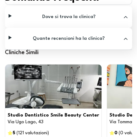
Dove si trova la clinica?
Quante recensioni ha la clinica?
Cliniche Simili
Studio Dentistico Smile Beauty Center
Studio Dent
Via Ugo Lago, 43
Via Tommaso 
5
(
121
valutazioni
)
0
(
0
valuta