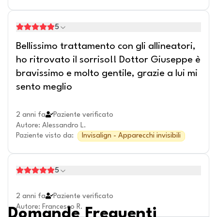
5
Bellissimo trattamento con gli allineatori,
ho ritrovato il sorriso!! Dottor Giuseppe è
bravissimo e molto gentile, grazie a lui mi
sento meglio
2 anni fa
Paziente verificato
Autore
:
Alessandro L.
Paziente visto da
:
Invisalign - Apparecchi invisibili
5
2 anni fa
Paziente verificato
Autore
:
Francesco R.
Domande Frequenti