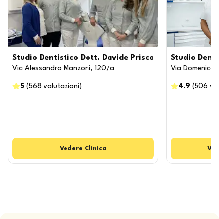
Studio Dentistico Dott. Davide Prisco
Studio Denti
Via Alessandro Manzoni, 120/a
Via Domenico 
5
(
568
valutazioni
)
4.9
(
506
va
Vedere
Clinica
Ved