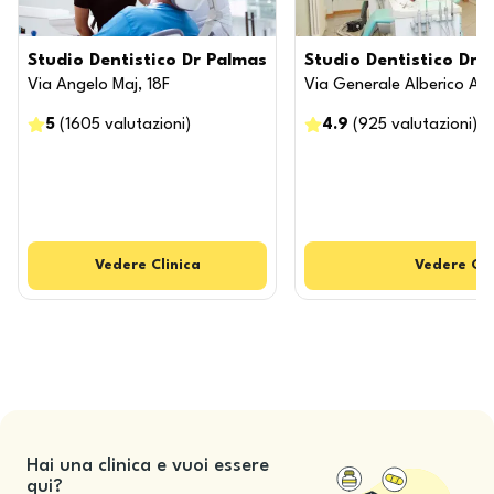
Studio Dentistico Dr Palmas
Studio Dentistico Dr.s
Via Angelo Maj, 18F
Via Generale Alberico Albri
5
(
1605
valutazioni
)
4.9
(
925
valutazioni
)
Vedere
Clinica
Vedere
Cli
Hai una clinica e vuoi essere
qui?