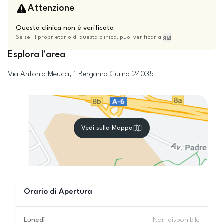
Attenzione
Questa clinica non è verificata
Se sei il proprietario di questa clinica, puoi verificarla
qui
Esplora l'area
Via Antonio Meucci, 1
Bergamo
Curno
24035
Vedi sulla Mappa
Orario di Apertura
Lunedì
Non disponibile