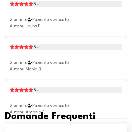
5
2 anni fa
Paziente verificato
Autore
:
Laura F.
5
2 anni fa
Paziente verificato
Autore
:
Monia B.
5
2 anni fa
Paziente verificato
Autore
:
Antonio F.
Domande Frequenti