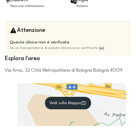
Gabinetti
Lingue
Nessuna informazione
Italiano
Attenzione
Questa clinica non è verificata
Se sei il proprietario di questa clinica, puoi verificarla
qui
Esplora l'area
Via Arno, 32
Città Metropolitana di Bologna
Bologna
40139
Vedi sulla Mappa