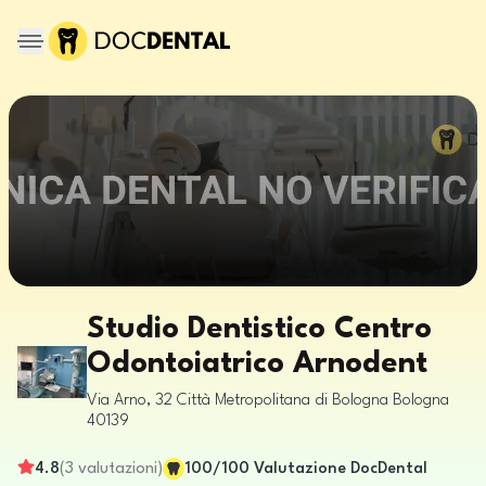
Studio Dentistico Centro
Odontoiatrico Arnodent
Via Arno, 32
Città Metropolitana di Bologna
Bologna
40139
4.8
(
3
valutazioni
)
100
/100
Valutazione DocDental