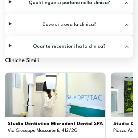
Quali lingue si parlano nella clinica?
Dove si trova la clinica?
Quante recensioni ha la clinica?
Cliniche Simili
Studio Dentistico Microdent Dental SPA
Studio Den
Via Giuseppe Massarenti, 412/2G
Piazza Adam