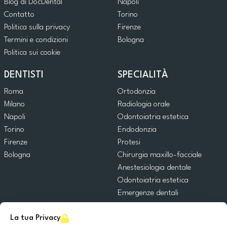
Blog di DocDental
Napoli
Contatto
Torino
Politica sulla privacy
Firenze
Termini e condizioni
Bologna
Politica sui cookie
DENTISTI
SPECIALITÀ
Roma
Ortodonzia
Milano
Radiologia orale
Napoli
Odontoiatria estetica
Torino
Endodonzia
Firenze
Protesi
Bologna
Chirurgia maxillo-facciale
Anestesiologia dentale
Odontoiatria estetica
Emergenze dentali
Odontoiatria generale
La tua Privacy
Odontoiatria pediatrica