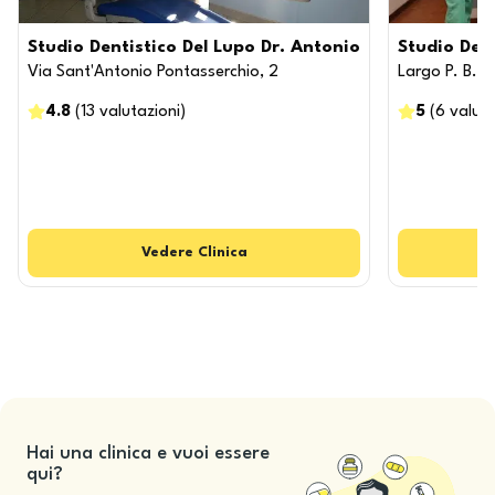
Studio Dentistico Del Lupo Dr. Antonio
Studio Den
Via Sant'Antonio Pontasserchio, 2
Largo P. B.Sh
4.8
(
13
valutazioni
)
5
(
6
valuta
Vedere
Clinica
Hai una clinica e vuoi essere
qui?