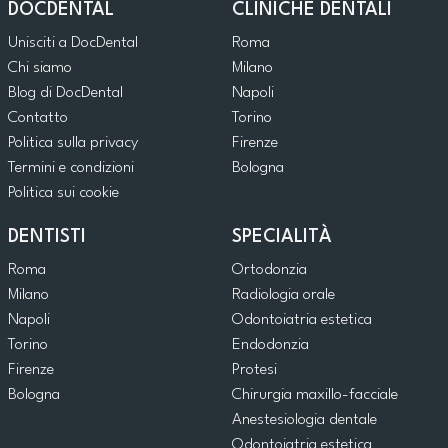
DOCDENTAL
CLINICHE DENTALI
Unisciti a DocDental
Roma
Chi siamo
Milano
Blog di DocDental
Napoli
Contatto
Torino
Politica sulla privacy
Firenze
Termini e condizioni
Bologna
Politica sui cookie
DENTISTI
SPECIALITÀ
Roma
Ortodonzia
Milano
Radiologia orale
Napoli
Odontoiatria estetica
Torino
Endodonzia
Firenze
Protesi
Bologna
Chirurgia maxillo-facciale
Anestesiologia dentale
Odontoiatria estetica