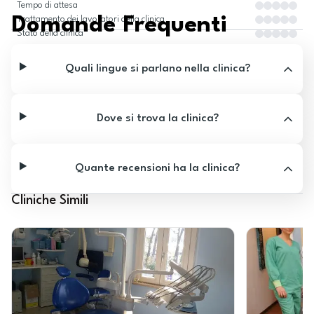
Tempo di attesa
Domande Frequenti
Trattamento dei lavoratori della clinica
Stato della clinica
Quali lingue si parlano nella clinica?
Dove si trova la clinica?
Quante recensioni ha la clinica?
Cliniche Simili