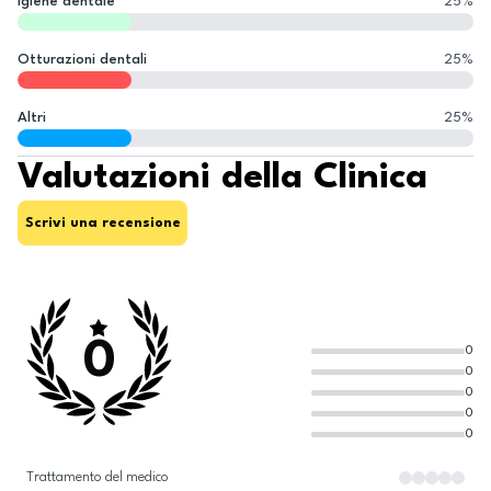
Igiene dentale
25
%
Otturazioni dentali
25
%
Altri
25
%
Valutazioni della Clinica
Scrivi una recensione
0
0
0
0
0
0
Trattamento del medico