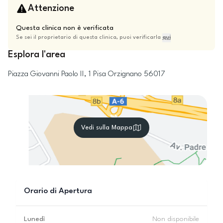
Attenzione
Questa clinica non è verificata
Se sei il proprietario di questa clinica, puoi verificarla
qui
Esplora l'area
Piazza Giovanni Paolo II, 1
Pisa
Orzignano
56017
Vedi sulla Mappa
Orario di Apertura
Lunedì
Non disponibile