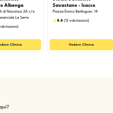
ro Albenga
Savastano - Isacco
i di Nassiriya 2A c/o
Piazza Enrico Berlinguer, 14
merciale Le Serre
4.4
(
13
valutazioni
)
valutazioni
)
edere
Clinica
Vedere
Clinica
qui?