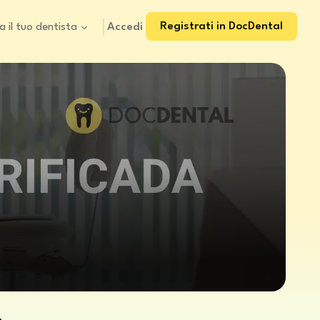
Registrati in DocDental
Accedi
a il tuo dentista