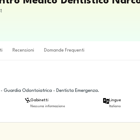
entro Medico Dentistico Narc
1
ti
Recensioni
Domande Frequenti
 - Guardia Odontoiatrica - Dentista Emergenza.
Gabinetti
Lingue
Nessuna informazione
Italiano