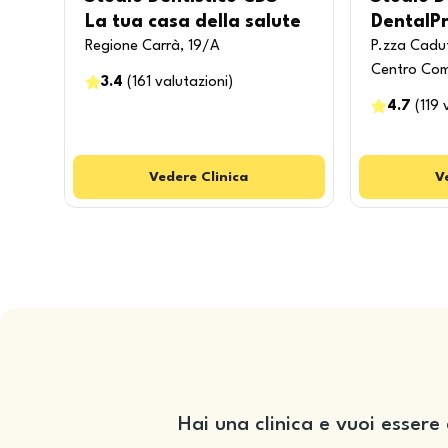
La tua casa della salute
DentalP
Regione Carrà, 19/A
P.zza Cadut
Centro Com
3.4
(
161
valutazioni
)
4.7
(
119
Vedere
Clinica
V
Hai una clinica e vuoi essere 