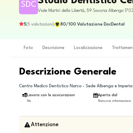
Studio Dentistico C
SDC
Viale Martiri della Libertà, 59
Savona
Albenga
1703
5
(
5
valutazioni
)
80
/100
Valutazione DocDental
Foto
Descrizione
Localizzazione
Trattamen
Descrizione Generale
Centro Medico Dentistico Narco - Sede Albenga e Imperia
Lavora con le assicurazioni
Aperta dal
No
Nessuna informazione
Attenzione