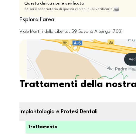
Questa clinica non è verificata
Se sei il proprietario di questa clinica, puoi verificarla
qui
Esplora l'area
Viale Martiri della Libertà, 59
Savona
Albenga
17031
Ved
Trattamenti della nostra
Implantologia e Protesi Dentali
Trattamento