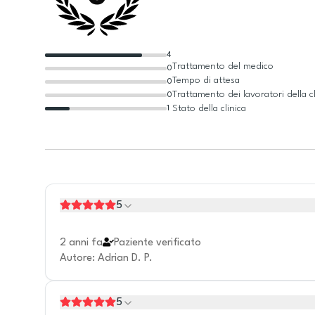
4
Trattamento del medico
0
Tempo di attesa
0
Trattamento dei lavoratori della cl
0
Stato della clinica
1
5
2 anni fa
Paziente verificato
Autore
:
Adrian D. P.
5