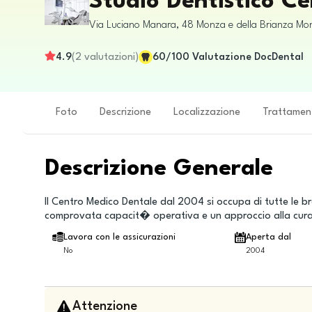
Studio Dentistico C
Via Luciano Manara, 48
Monza e della Brianza
Mo
4.9
(
2
valutazioni
)
60
/100
Valutazione DocDental
Foto
Descrizione
Localizzazione
Trattamen
Descrizione Generale
Il Centro Medico Dentale dal 2004 si occupa di tutte le 
comprovata capacit� operativa e un approccio alla cura d
Lavora con le assicurazioni
Aperta dal
No
2004
Attenzione