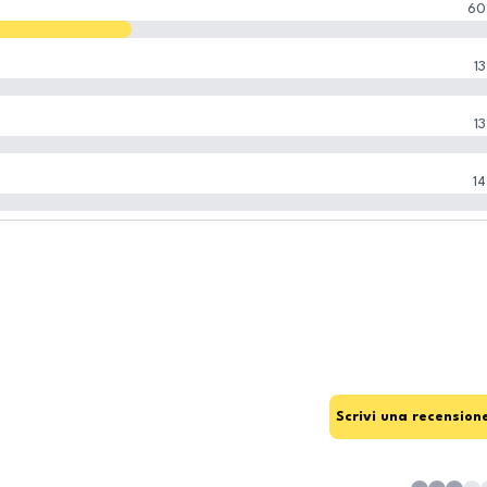
60
13
13
14
Scrivi una recension