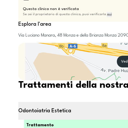
Questa clinica non è verificata
Se sei il proprietario di questa clinica, puoi verificarla
qui
Esplora l'area
Via Luciano Manara, 48
Monza e della Brianza
Monza
209
Ved
Trattamenti della nostra
Odontoiatria Estetica
Trattamento