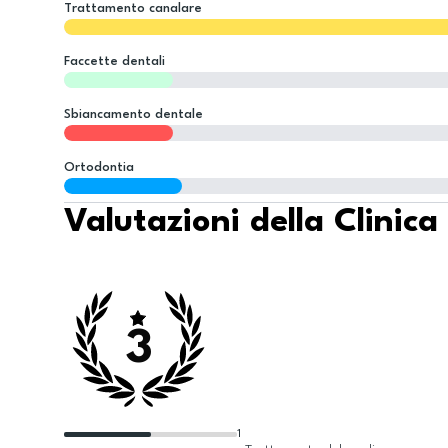
Trattamento canalare
Faccette dentali
Sbiancamento dentale
Ortodontia
Valutazioni della Clinica
3
1