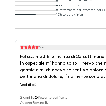
Trattamento del medico
0
Tempo di attesa
0
Trattamento dei lavoratori della cl
0
Stato della clinica
1
5
Felicissima!! Ero incinta di 23 settiman
In ospedale mi hanno tolto il nervo che
gentile e mi chiedeva se sentivo dolore
settimana di dolore, finalmente sono a
.
Vedi di più
2 anni fa
Paziente verificato
Autore
:
Romina R.