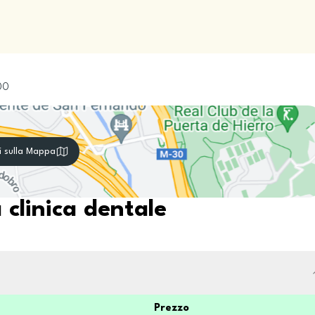
00
i sulla Mappa
 clinica dentale
Prezzo