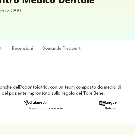
entro Medico Dentale
nza
20900
ti
Recensioni
Domande Frequenti
branche dell?odontoiatria, con un team composto da medici di
el paziente improntato sulla regola del 'Fare Bene'.
Gabinetti
Lingue
Nessuna informazione
Italiano