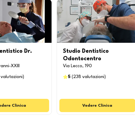
entistico Dr.
Studio Dentistico
Odontocentro
anni-XXIII
Via Lecco, 190
valutazioni
)
5
(
238
valutazioni
)
edere
Clinica
Vedere
Clinica