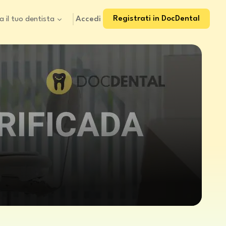
Registrati in DocDental
Accedi
a il tuo dentista