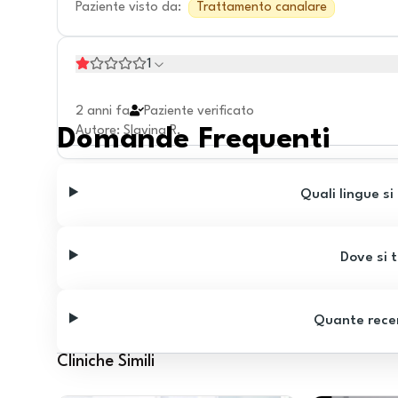
Paziente visto da
:
Trattamento canalare
1
2 anni fa
Paziente verificato
Autore
:
Slavina R.
Domande Frequenti
Quali lingue si
Dove si t
Quante recen
Cliniche Simili