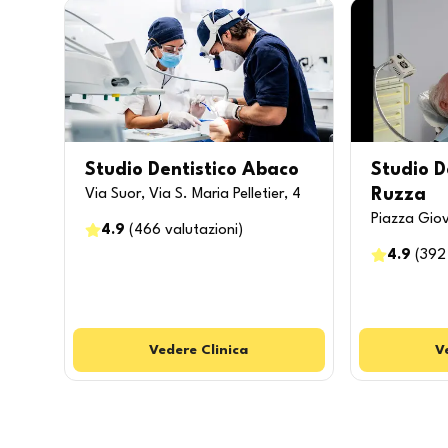
Studio Dentistico Abaco
Studio D
Ruzza
Via Suor, Via S. Maria Pelletier, 4
Piazza Giov
4.9
(
466
valutazioni
)
4.9
(
392
Vedere
Clinica
V