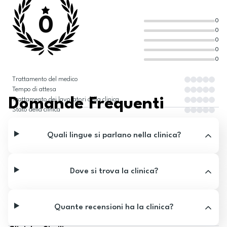
0
0
0
0
0
0
Trattamento del medico
Tempo di attesa
Domande Frequenti
Trattamento dei lavoratori della clinica
Stato della clinica
Quali lingue si parlano nella clinica?
Dove si trova la clinica?
Quante recensioni ha la clinica?