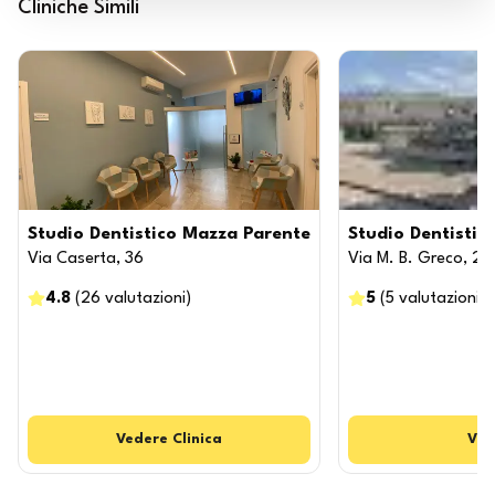
Cliniche Simili
Studio Dentistico Mazza Parente
Studio Dentisti
Via Caserta, 36
Via M. B. Greco, 20
4.8
(
26
valutazioni
)
5
(
5
valutazioni
)
Vedere
Clinica
Ved