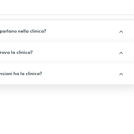
 parlano nella clinica?
rova la clinica?
sioni ha la clinica?