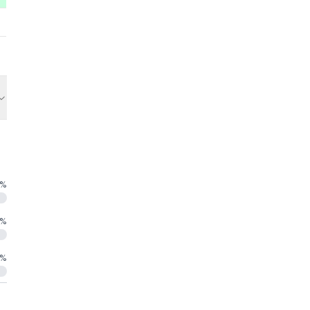
%
%
%