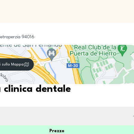
ietraperzia
94016
i sulla Mappa
 clinica dentale
Prezzo