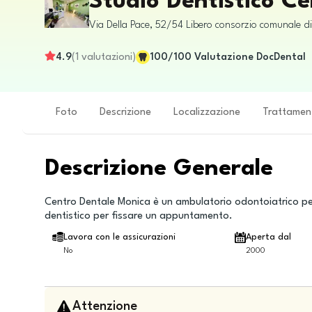
Studio Dentistico C
Via Della Pace, 52/54
Libero consorzio comunale d
4.9
(
1
valutazioni
)
100
/100
Valutazione DocDental
Foto
Descrizione
Localizzazione
Trattamen
Descrizione Generale
Centro Dentale Monica è un ambulatorio odontoiatrico per
dentistico per fissare un appuntamento.
Lavora con le assicurazioni
Aperta dal
No
2000
Attenzione