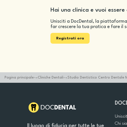
Hai una clinica e vuoi essere 
Unisciti a DocDental, la piattaforma
far crescere la tua pratica e fare il 
Registrati ora
Pagina principale
Cliniche Dentali
Studio Dentistico Centro Dentale 
DOC
Unisci
Chi s
Il luogo di fiducia per tutte le tue