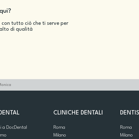
qui?
 con tutto ciò che ti serve per
salto di qualità
Monica
DENTAL
CLINICHE DENTALI
DENTIS
ti a DocDental
Roma
Roma
iamo
Milano
Milano