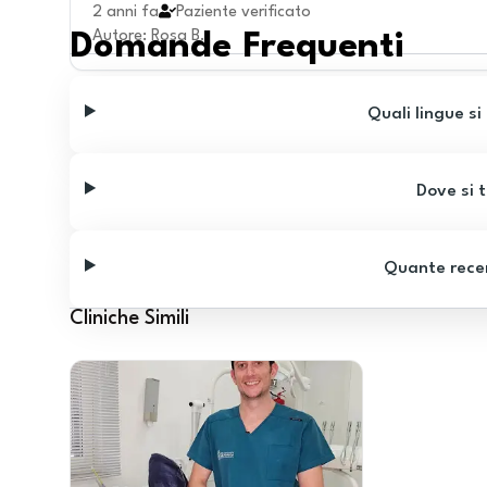
2 anni fa
Paziente verificato
Autore
:
Rosa B.
Domande Frequenti
Quali lingue si
Dove si t
Quante recen
Cliniche Simili