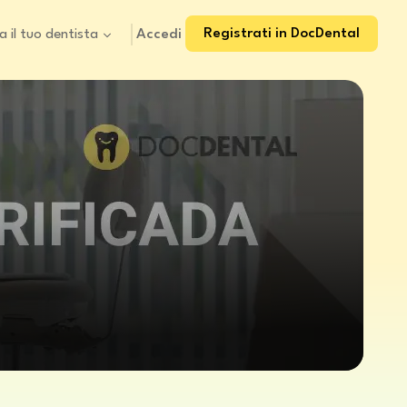
Registrati in DocDental
Accedi
a il tuo dentista