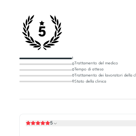
5
1
Trattamento del medico
0
Tempo di attesa
0
Trattamento dei lavoratori della cl
0
Stato della clinica
0
5