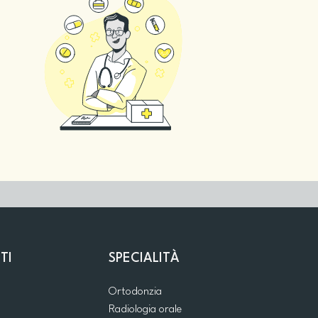
TI
SPECIALITÀ
Ortodonzia
Radiologia orale