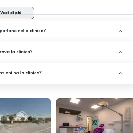
Vedi di più
 parlano nella clinica?
rova la clinica?
sioni ha la clinica?