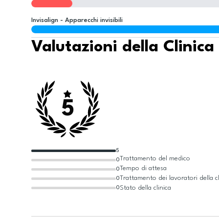
Invisalign - Apparecchi invisibili
Valutazioni della Clinica
5
5
Trattamento del medico
0
Tempo di attesa
0
Trattamento dei lavoratori della cl
0
Stato della clinica
0