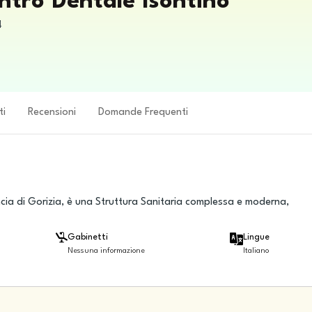
ntro Dentale Isontino
4
ti
Recensioni
Domande Frequenti
ncia di Gorizia, è una Struttura Sanitaria complessa e moderna,
Gabinetti
Lingue
Nessuna informazione
Italiano