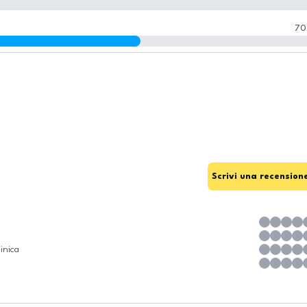
70
Scrivi una recension
inica