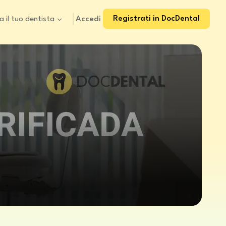
Registrati in DocDental
Accedi
a il tuo dentista