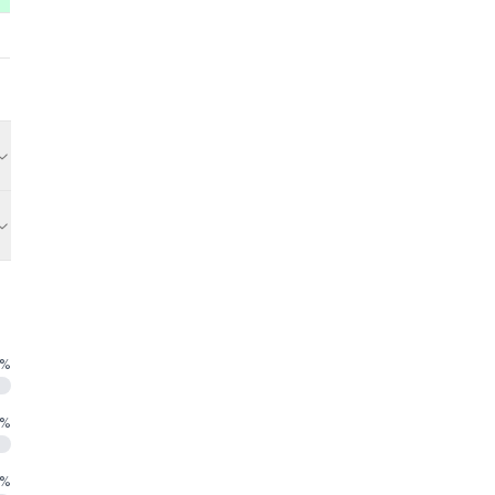
%
%
%