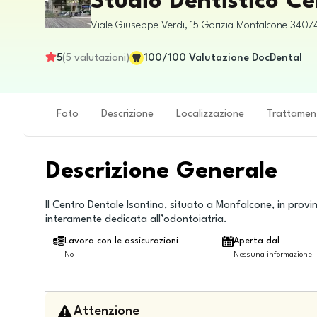
Studio Dentistico Ce
Viale Giuseppe Verdi, 15
Gorizia
Monfalcone
3407
5
(
5
valutazioni
)
100
/100
Valutazione DocDental
Foto
Descrizione
Localizzazione
Trattamen
Descrizione Generale
Il Centro Dentale Isontino, situato a Monfalcone, in provi
interamente dedicata all’odontoiatria.
Lavora con le assicurazioni
Aperta dal
No
Nessuna informazione
Attenzione