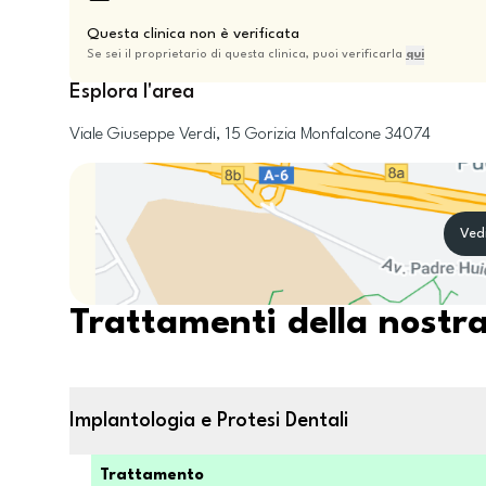
Questa clinica non è verificata
Se sei il proprietario di questa clinica, puoi verificarla
qui
Esplora l'area
Viale Giuseppe Verdi, 15
Gorizia
Monfalcone
34074
Ved
Trattamenti della nostra
Implantologia e Protesi Dentali
Trattamento