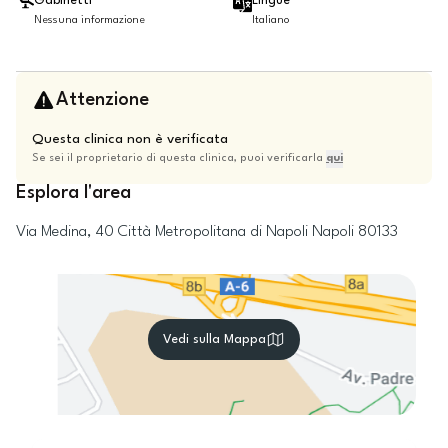
Gabinetti
Lingue
Nessuna informazione
Italiano
Attenzione
Questa clinica non è verificata
Se sei il proprietario di questa clinica, puoi verificarla
qui
Esplora l'area
Via Medina, 40
Città Metropolitana di Napoli
Napoli
80133
Vedi sulla Mappa