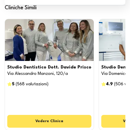
Cliniche Simili
Studio Dentistico Dott. Davide Prisco
Studio Denti
Via Alessandro Manzoni, 120/a
Via Domenico 
5
(
568
valutazioni
)
4.9
(
506
va
Vedere
Clinica
Ved