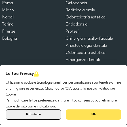
Roma
Ortodonzia
Milano
Radiologia orale
Napoli
Odontoiatria estetica
Torino
Endodonzia
Firenze
Protesi
Bologna
Chirurgia maxillo-facciale
Anestesiologia dentale
Odontoiatria estetica
Emergenze dentali
Odontoiatria generale
La tua Privacy
Odontoiatria pediatrica
Chirurgia orale
Utilizziamo cookie e tecnologie simili per personalizzare i contenuti e offrire
Implantologia dentale
una migliore esperienza. Cliccando su 'Ok', accetti la nostra
Politica sui
Cookie
Parodontologia
Per modificare le tue preferenze o ritirare il tuo consenso, puoi eliminare i
cookie del sito come indicato
qui
.
© 2025 DocDental. Tutti i diritti riservati.
Rifiutare
Ok
United
Portugal
Italia
France
España
Nederland
Deutschland
Polska
Kingdom