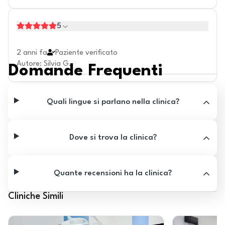
5
2 anni fa
Paziente verificato
Autore
:
Silvia G.
Domande Frequenti
Quali lingue si parlano nella clinica?
Dove si trova la clinica?
Quante recensioni ha la clinica?
Cliniche Simili