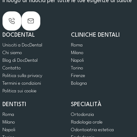
Il luogo di fiducia per tutte le tue esigenze di salute
DOCDENTAL
CLINICHE DENTALI
Unisciti a DocDental
Roma
Chi siamo
Milano
Blog di DocDental
Napoli
Contatto
Torino
Politica sulla privacy
Firenze
Termini e condizioni
Bologna
Politica sui cookie
DENTISTI
SPECIALITÀ
Roma
Ortodonzia
Milano
Radiologia orale
Napoli
Odontoiatria estetica