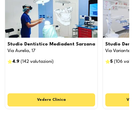
Studio Dentistico Mediadent Sarzana
Studio Denti
Via Aurelia, 17
Via Variante C
4.9
(
142
valutazioni
)
5
(
106
valut
Vedere
Clinica
Ved