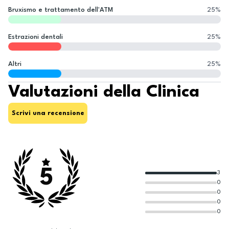
Bruxismo e trattamento dell'ATM
25
%
Estrazioni dentali
25
%
Altri
25
%
Valutazioni della Clinica
Scrivi una recensione
5
3
0
0
0
0