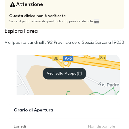
Attenzione
Questa clinica non è verificata
Se sei il proprietario di questa clinica, puoi verificarla
qui
Esplora l'area
Via Ippolito Landinelli, 92
Provincia della Spezia
Sarzana
19038
Vedi sulla Mappa
Orario di Apertura
Lunedì
Non disponibile