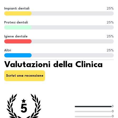
Impianti dentali
25
%
Protesi dentali
25
%
Igiene dentale
25
%
Altri
25
%
Valutazioni della Clinica
Scrivi una recensione
5
3
0
0