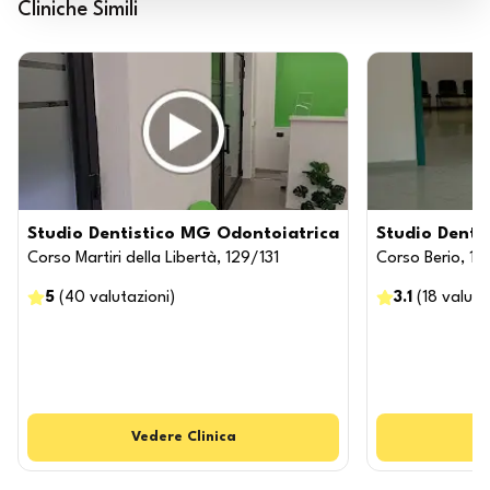
Cliniche Simili
Studio Dentistico MG Odontoiatrica
Studio Dentis
Corso Martiri della Libertà, 129/131
Corso Berio, 1 A
5
(
40
valutazioni
)
3.1
(
18
valuta
Vedere
Clinica