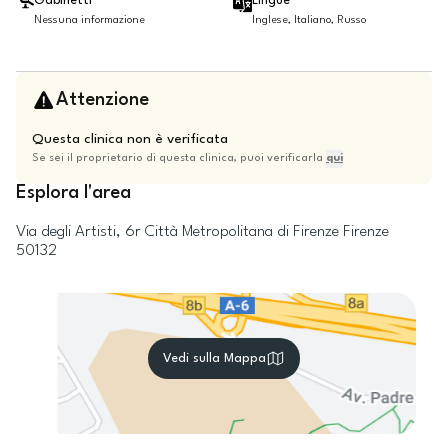
Gabinetti
Lingue
Nessuna informazione
Inglese, Italiano, Russo
Attenzione
Questa clinica non è verificata
Se sei il proprietario di questa clinica, puoi verificarla
qui
Esplora l'area
Via degli Artisti, 6r
Città Metropolitana di Firenze
Firenze
50132
Vedi sulla Mappa