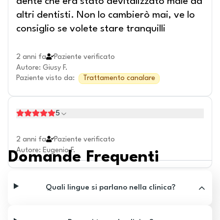
dente che era stato devitalizzato male da
altri dentisti. Non lo cambierò mai, ve lo
consiglio se volete stare tranquilli
2 anni fa
Paziente verificato
Autore
:
Giusy F.
Paziente visto da
:
Trattamento canalare
5
2 anni fa
Paziente verificato
Autore
:
Eugenio F.
Domande Frequenti
Quali lingue si parlano nella clinica?