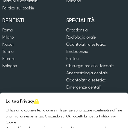
Termini e condizioni
Bologna
Politica sui cookie
DENTISTI
SPECIALITÀ
Roma
Ortodonzia
Milano
Radiologia orale
Napoli
Odontoiatria estetica
Torino
Endodonzia
Firenze
Protesi
Bologna
Chirurgia maxillo-facciale
Anestesiologia dentale
Odontoiatria estetica
Emergenze dentali
Odontoiatria generale
La tua Privacy
Odontoiatria pediatrica
Chirurgia orale
Utilizziamo cookie e tecnologie simili per personalizzare i contenuti e offrire
Implantologia dentale
una migliore esperienza. Cliccando su 'Ok', accetti la nostra
Politica sui
Cookie
Parodontologia