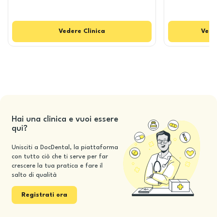
Vedere
Clinica
Vede
Hai una clinica e vuoi essere
qui?
Unisciti a DocDental, la piattaforma
con tutto ciò che ti serve per far
crescere la tua pratica e fare il
salto di qualità
Registrati ora