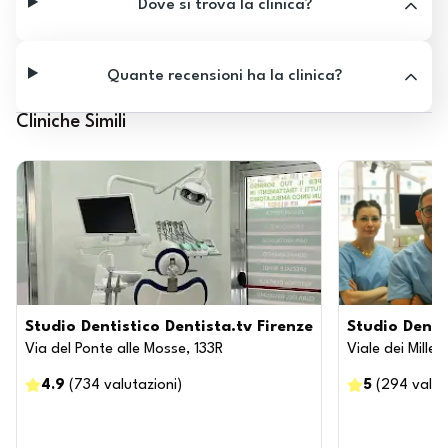
Dove si trova la clinica?
Quante recensioni ha la clinica?
Cliniche Simili
Studio Dentistico Dentista.tv Firenze
Studio Denti
Via del Ponte alle Mosse, 133R
Viale dei Mille,
4.9
(
734
valutazioni
)
5
(
294
valut