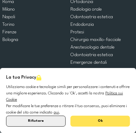
Roma
Ortodonzia
Milano
Radiologia orale
Napoli
Odontoiatria estetica
Torino
Endodonzia
Firenze
Protesi
Bologna
Chirurgia maxillo-facciale
Anestesiologia dentale
Odontoiatria estetica
Emergenze dentali
Odontoiatria generale
La tua Privacy
Odontoiatria pediatrica
Chirurgia orale
Utilizziamo cookie e tecnologie simili per personalizzare i contenuti e offrire
Implantologia dentale
una migliore esperienza. Cliccando su 'Ok', accetti la nostra
Politica sui
Cookie
Parodontologia
Per modificare le tue preferenze o ritirare il tuo consenso, puoi eliminare i
cookie del sito come indicato
qui
.
© 2025 DocDental. Tutti i diritti riservati.
Rifiutare
Ok
United
Portugal
Italia
France
España
Nederland
Deutschland
Polska
Kingdom