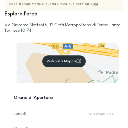
Se sei il proprietario di questa clinica, puoi verificarla
qui
Esplora l'area
Via Giacomo Matteotti, 13
Città Metropolitana di Torino
Lanzo
Torinese
10174
Vedi sulla Mappa
Orario di Apertura
Lunedì
Non disponibile