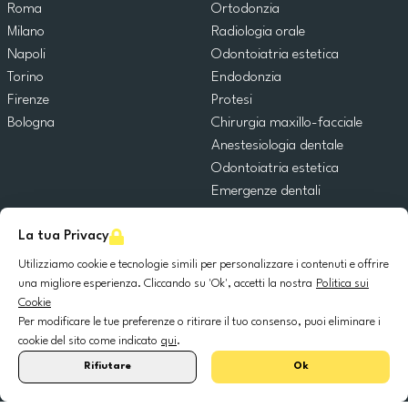
Roma
Ortodonzia
Milano
Radiologia orale
Napoli
Odontoiatria estetica
Torino
Endodonzia
Firenze
Protesi
Bologna
Chirurgia maxillo-facciale
Anestesiologia dentale
Odontoiatria estetica
Emergenze dentali
Odontoiatria generale
La tua Privacy
Odontoiatria pediatrica
Chirurgia orale
Utilizziamo cookie e tecnologie simili per personalizzare i contenuti e offrire
Implantologia dentale
una migliore esperienza. Cliccando su 'Ok', accetti la nostra
Politica sui
Cookie
Parodontologia
Per modificare le tue preferenze o ritirare il tuo consenso, puoi eliminare i
cookie del sito come indicato
qui
.
© 2025 DocDental. Tutti i diritti riservati.
Rifiutare
Ok
United
Portugal
Italia
France
España
Nederland
Deutschland
Polska
Kingdom