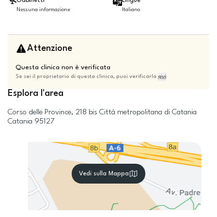
Gabinetti
Lingue
Nessuna informazione
Italiano
Attenzione
Questa clinica non è verificata
Se sei il proprietario di questa clinica, puoi verificarla
qui
Esplora l'area
Corso delle Province, 218 bis
Città metropolitana di Catania
Catania
95127
Vedi sulla Mappa