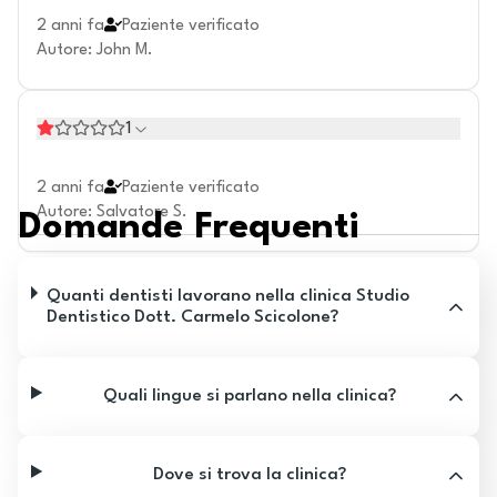
2 anni fa
Paziente verificato
Autore
:
John M.
1
2 anni fa
Paziente verificato
Autore
:
Salvatore S.
Domande Frequenti
Quanti dentisti lavorano nella clinica Studio
Dentistico Dott. Carmelo Scicolone?
Quali lingue si parlano nella clinica?
Dove si trova la clinica?