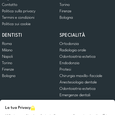
Contatto
Torino
Politica sulla privacy
Firenze
Termini e condizioni
Bologna
Politica sui cookie
DENTISTI
SPECIALITÀ
Roma
Ortodonzia
Milano
Radiologia orale
Napoli
Odontoiatria estetica
Torino
Endodonzia
Firenze
Protesi
Bologna
Chirurgia maxillo-facciale
Anestesiologia dentale
Odontoiatria estetica
Emergenze dentali
Odontoiatria generale
La tua Privacy
Odontoiatria pediatrica
Chirurgia orale