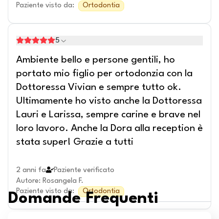
Paziente visto da
:
Ortodontia
5
Ambiente bello e persone gentili, ho
portato mio figlio per ortodonzia con la
Dottoressa Vivian e sempre tutto ok.
Ultimamente ho visto anche la Dottoressa
Lauri e Larissa, sempre carine e brave nel
loro lavoro. Anche la Dora alla reception è
stata super! Grazie a tutti
2 anni fa
Paziente verificato
Autore
:
Rosangela F.
Paziente visto da
:
Ortodontia
Domande Frequenti