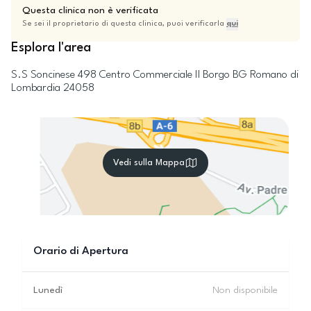
Questa clinica non è verificata
Se sei il proprietario di questa clinica, puoi verificarla
qui
Esplora l'area
S.S Soncinese 498 Centro Commerciale Il Borgo
BG
Romano di
Lombardia
24058
Vedi sulla Mappa
Orario di Apertura
Lunedì
Non disponibile