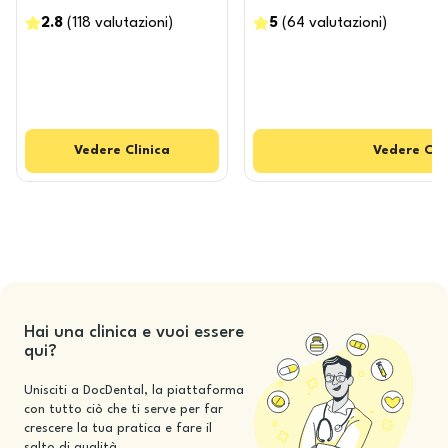
2.8
(
118
valutazioni
)
5
(
64
valutazioni
)
Vedere
Clinica
Vedere
Cli
Hai una clinica e vuoi essere
qui?
Unisciti a DocDental, la piattaforma
con tutto ciò che ti serve per far
crescere la tua pratica e fare il
salto di qualità