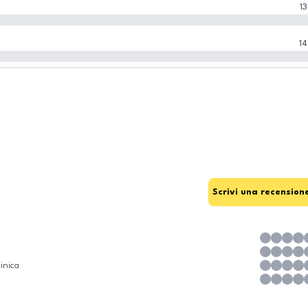
13
14
Scrivi una recension
inica