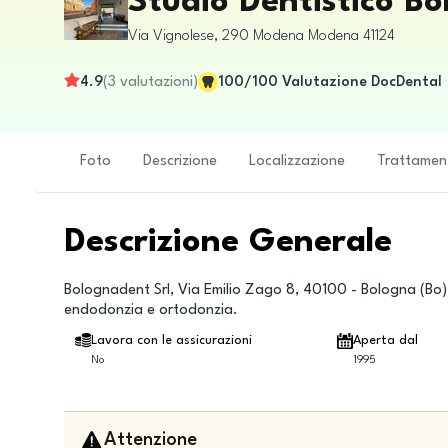
Studio Dentistico B
Via Vignolese, 290
Modena
Modena
41124
4.9
(
3
valutazioni
)
100
/100
Valutazione DocDental
Foto
Descrizione
Localizzazione
Trattamen
Descrizione Generale
Bolognadent Srl, Via Emilio Zago 8, 40100 - Bologna (Bo), 
endodonzia e ortodonzia.
Lavora con le assicurazioni
Aperta dal
No
1995
Attenzione