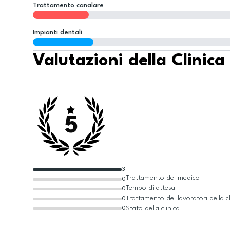
Trattamento canalare
Impianti dentali
Valutazioni della Clinica
5
3
Trattamento del medico
0
Tempo di attesa
0
Trattamento dei lavoratori della cl
0
Stato della clinica
0