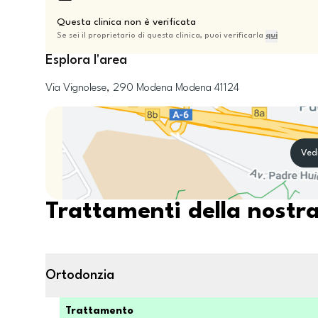
Questa clinica non è verificata
Se sei il proprietario di questa clinica, puoi verificarla
qui
Esplora l'area
Via Vignolese, 290
Modena
Modena
41124
Ved
Trattamenti della nostra
Ortodonzia
Trattamento