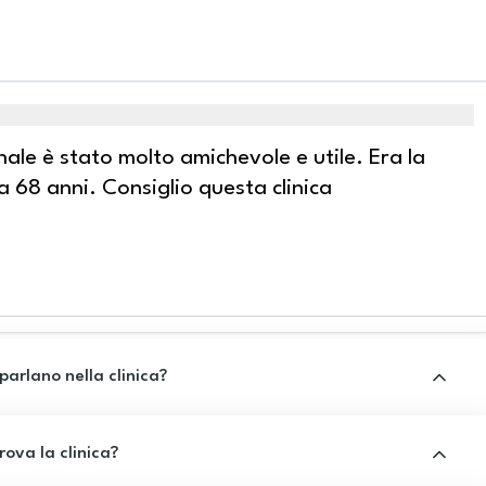
nale è stato molto amichevole e utile. Era la
 68 anni. Consiglio questa clinica
 parlano nella clinica?
rova la clinica?