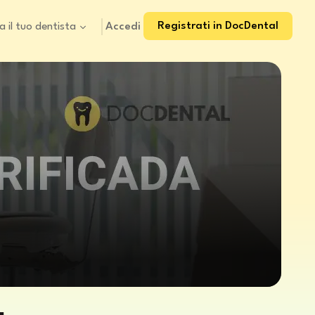
Registrati in DocDental
Accedi
a il tuo dentista