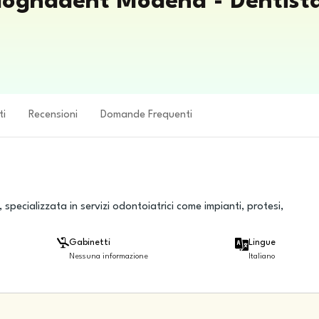
olognadent Modena - Dentist
ti
Recensioni
Domande Frequenti
specializzata in servizi odontoiatrici come impianti, protesi,
Gabinetti
Lingue
Nessuna informazione
Italiano