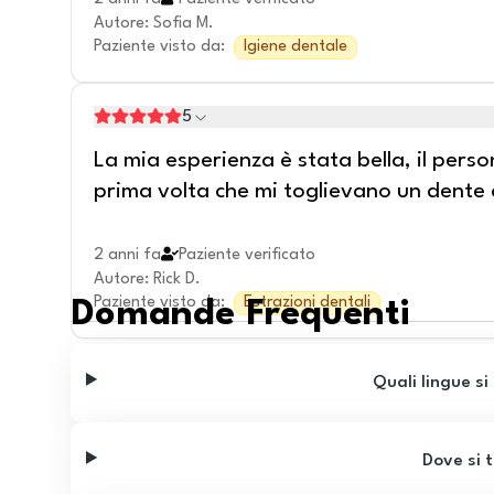
Autore
:
Sofia M.
Paziente visto da
:
Igiene dentale
5
La mia esperienza è stata bella, il perso
prima volta che mi toglievano un dente a
2 anni fa
Paziente verificato
Autore
:
Rick D.
Paziente visto da
:
Estrazioni dentali
Domande Frequenti
Quali lingue si
Dove si t