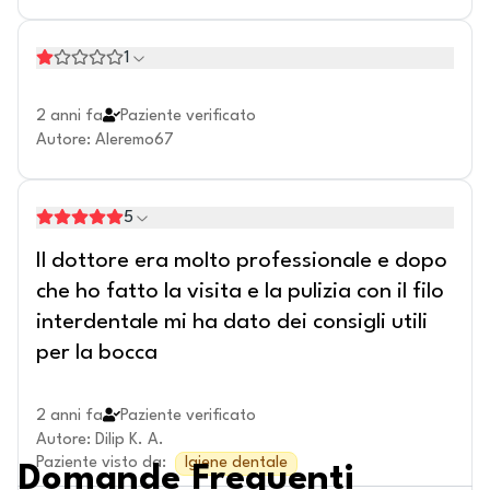
1
2 anni fa
Paziente verificato
Autore
:
Aleremo67
5
Il dottore era molto professionale e dopo
che ho fatto la visita e la pulizia con il filo
interdentale mi ha dato dei consigli utili
per la bocca
2 anni fa
Paziente verificato
Autore
:
Dilip K. A.
Paziente visto da
:
Igiene dentale
Domande Frequenti