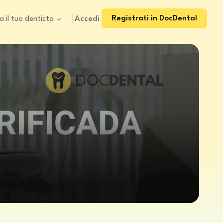
Registrati in DocDental
Accedi
a il tuo dentista