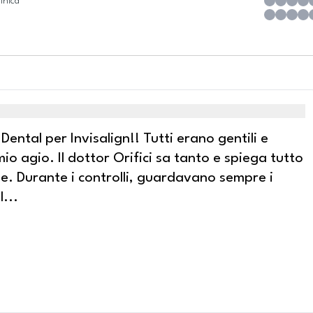
inica
ntal per Invisalign!! Tutti erano gentili e
io agio. Il dottor Orifici sa tanto e spiega tutto
e. Durante i controlli, guardavano sempre i
l
...