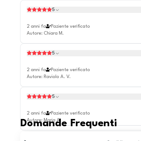
5
2 anni fa
Paziente verificato
Autore
:
Chiara M.
5
2 anni fa
Paziente verificato
Autore
:
Raviolo A. V.
5
2 anni fa
Paziente verificato
Autore
:
Maria A.
Domande Frequenti