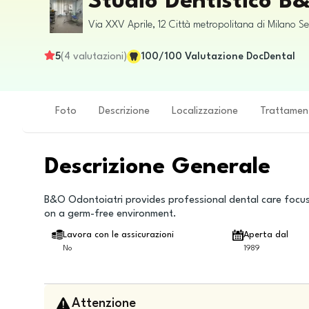
Studio Dentistico
Via XXV Aprile, 12
Città metropolitana di Milano
Se
5
(
4
valutazioni
)
100
/100
Valutazione DocDental
Foto
Descrizione
Localizzazione
Trattamen
Descrizione Generale
B&O Odontoiatri provides professional dental care focus
on a germ-free environment.
Lavora con le assicurazioni
Aperta dal
No
1989
Attenzione