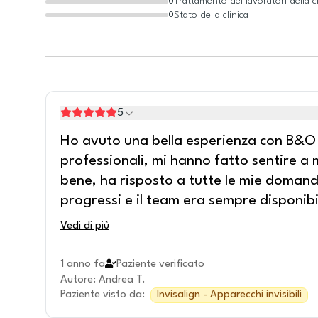
Trattamento dei lavoratori della cl
0
Stato della clinica
0
5
Ho avuto una bella esperienza con B&O De
professionali, mi hanno fatto sentire a m
bene, ha risposto a tutte le mie domand
progressi e il team era sempre disponibi
Vedi di più
1 anno fa
Paziente verificato
Autore
:
Andrea T.
Paziente visto da
:
Invisalign - Apparecchi invisibili