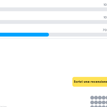
10
10
70
Scrivi una recension