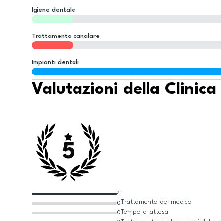
Igiene dentale
Trattamento canalare
Impianti dentali
Valutazioni della Clinica
5
4
Trattamento del medico
0
Tempo di attesa
0