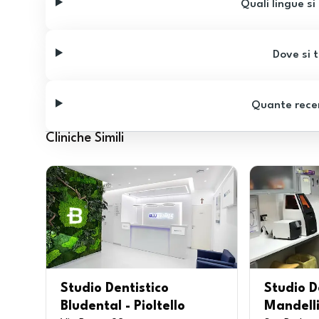
Quali lingue si
Dove si t
Quante recen
Cliniche Simili
Studio Dentistico
Studio D
Bludental - Pioltello
Mandell