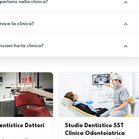
 parlano nella clinica?
rova la clinica?
sioni ha la clinica?
entistico Dottori
Studio Dentistico SST
i
Clinica Odontoiatrica