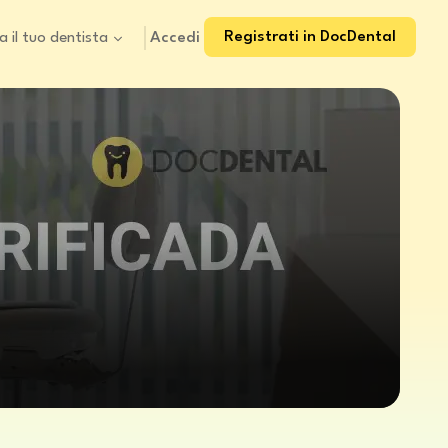
Registrati in DocDental
Accedi
a il tuo dentista