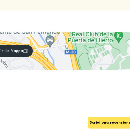
i sulla Mappa
Scrivi una recension