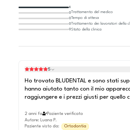
4
Trattamento del medico
0
Tempo di attesa
0
Trattamento dei lavoratori della cl
0
Stato della clinica
0
5
Ho trovato BLUDENTAL e sono stati supe
hanno aiutato tanto con il mio apparecch
raggiungere e i prezzi giusti per quello 
2 anni fa
Paziente verificato
Autore
:
Luana P.
Paziente visto da
:
Ortodontia