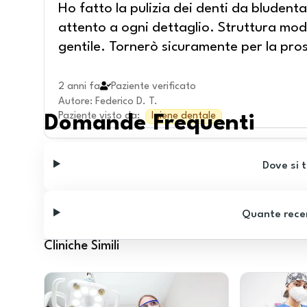
Ho fatto la pulizia dei denti da bludent
attento a ogni dettaglio. Struttura mod
gentile. Tornerò sicuramente per la pro
2 anni fa
Paziente verificato
Autore
:
Federico D. T.
Paziente visto da
:
Igiene dentale
Domande Frequenti
Dove si t
Quante recen
Cliniche Simili