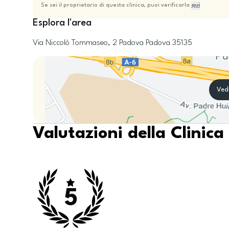
Se sei il proprietario di questa clinica, puoi verificarla
qui
Esplora l'area
Via Niccolò Tommaseo, 2
Padova
Padova
35135
Ved
Valutazioni della Clinica
5