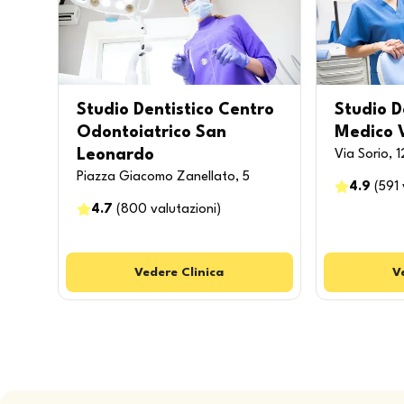
Studio Dentistico Centro
Studio D
Odontoiatrico San
Medico 
Leonardo
Via Sorio, 1
Piazza Giacomo Zanellato, 5
4.9
(
591
4.7
(
800
valutazioni
)
Vedere
Clinica
V