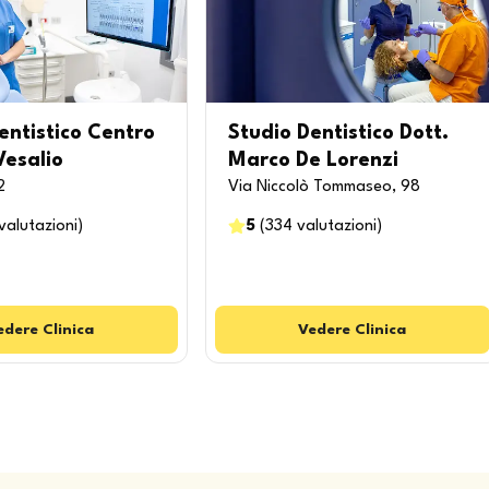
entistico Centro
Studio Dentistico Dott.
Vesalio
Marco De Lorenzi
2
Via Niccolò Tommaseo, 98
valutazioni
)
5
(
334
valutazioni
)
edere
Clinica
Vedere
Clinica