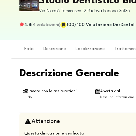
Studio Dentistico B
Via Niccolò Tommaseo, 2
Padova
Padova
35135
4.8
(
4
valutazioni
)
100
/100
Valutazione DocDental
Foto
Descrizione
Localizzazione
Trattamen
Descrizione Generale
Lavora con le assicurazioni
Aperta dal
No
Nessuna informazione
Attenzione
Questa clinica non è verificata