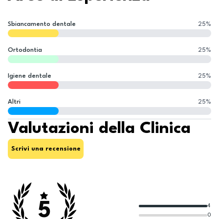
Sbiancamento dentale
25
%
Ortodontia
25
%
Igiene dentale
25
%
Altri
25
%
Valutazioni della Clinica
Scrivi una recensione
5
4
0