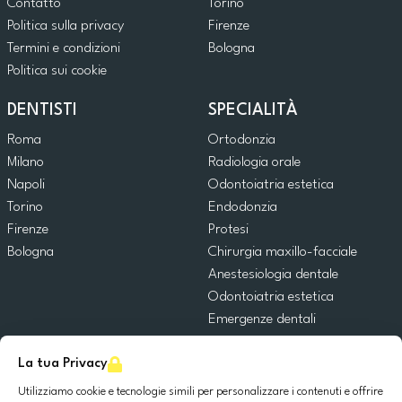
Contatto
Torino
Politica sulla privacy
Firenze
Termini e condizioni
Bologna
Politica sui cookie
DENTISTI
SPECIALITÀ
Roma
Ortodonzia
Milano
Radiologia orale
Napoli
Odontoiatria estetica
Torino
Endodonzia
Firenze
Protesi
Bologna
Chirurgia maxillo-facciale
Anestesiologia dentale
Odontoiatria estetica
Emergenze dentali
Odontoiatria generale
La tua Privacy
Odontoiatria pediatrica
Chirurgia orale
Utilizziamo cookie e tecnologie simili per personalizzare i contenuti e offrire