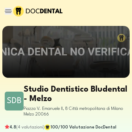
Studio Dentistico Bludental
- Melzo
SDB
Piazza V. Emanuele II, 8
Città metropolitana di Milano
Melzo
20066
4.8
(
4
valutazioni
)
100
/100
Valutazione DocDental