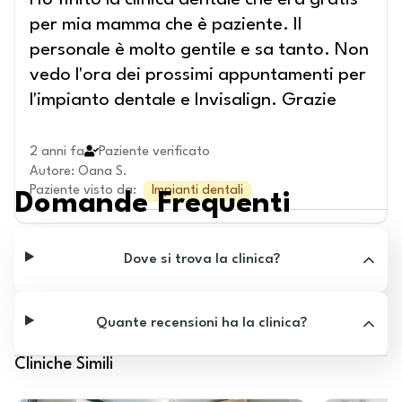
Ho finito la clinica dentale che era gratis
per mia mamma che è paziente. Il
personale è molto gentile e sa tanto. Non
vedo l'ora dei prossimi appuntamenti per
l'impianto dentale e Invisalign. Grazie
2 anni fa
Paziente verificato
Autore
:
Oana S.
Paziente visto da
:
Impianti dentali
Domande Frequenti
Dove si trova la clinica?
Quante recensioni ha la clinica?
Cliniche Simili