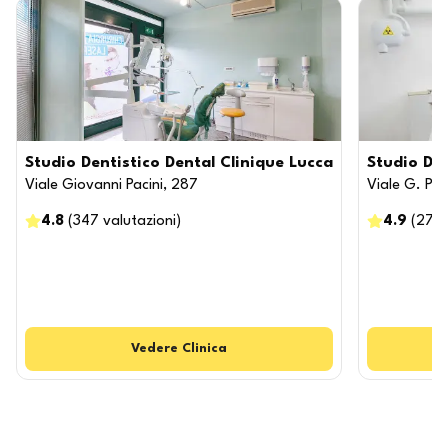
Studio Dentistico Dental Clinique Lucca
Studio De
Viale Giovanni Pacini, 287
Viale G. Puc
4.8
(
347
valutazioni
)
4.9
(
270
Vedere
Clinica