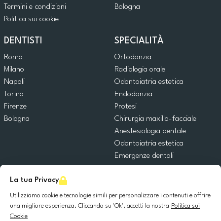
Termini e condizioni
Bologna
Politica sui cookie
DENTISTI
SPECIALITÀ
Roma
Ortodonzia
Milano
Radiologia orale
Napoli
Odontoiatria estetica
Torino
Endodonzia
Firenze
Protesi
Bologna
Chirurgia maxillo-facciale
Anestesiologia dentale
Odontoiatria estetica
Emergenze dentali
Odontoiatria generale
La tua Privacy
Odontoiatria pediatrica
Chirurgia orale
Utilizziamo cookie e tecnologie simili per personalizzare i contenuti e offrire
Implantologia dentale
una migliore esperienza. Cliccando su 'Ok', accetti la nostra
Politica sui
Cookie
Parodontologia