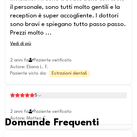
il personale, sono tutti molto gentili e la
reception è super accogliente. I dottori
sono bravi e spiegano tutto passo passo.
Prezzi molto
...
Vedi di più
2 anni fa
Paziente verificato
Autore
:
Eliana L. F.
Paziente visto da
:
Estrazioni dentali
5
2 anni fa
Paziente verificato
Autore
:
Matteo C.
Domande Frequenti