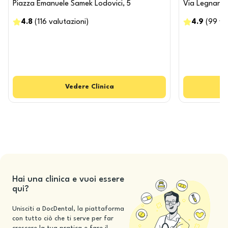
Piazza Emanuele Samek Lodovici, 5
Via Legnano,
4.8
(
116
valutazioni
)
4.9
(
99
va
Vedere
Clinica
Hai una clinica e vuoi essere
qui?
Unisciti a DocDental, la piattaforma
con tutto ciò che ti serve per far