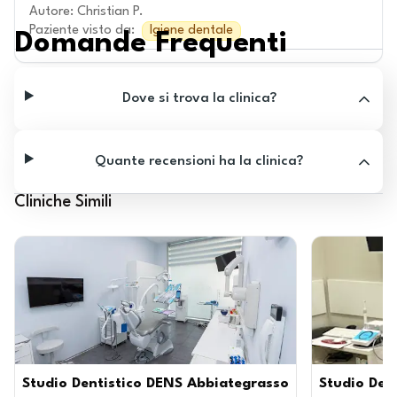
Autore
:
Christian P.
Paziente visto da
:
Igiene dentale
Domande Frequenti
Dove si trova la clinica?
Quante recensioni ha la clinica?
Cliniche Simili
Studio Dentistico DENS Abbiategrasso
Studio Dent