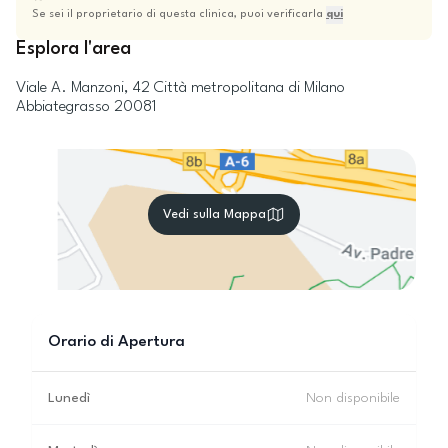
Se sei il proprietario di questa clinica, puoi verificarla
qui
Esplora l'area
Viale A. Manzoni, 42
Città metropolitana di Milano
Abbiategrasso
20081
Vedi sulla Mappa
Orario di Apertura
Lunedì
Non disponibile