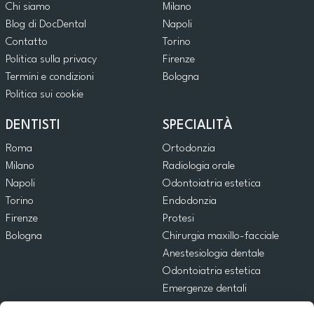
Chi siamo
Milano
Blog di DocDental
Napoli
Contatto
Torino
Politica sulla privacy
Firenze
Termini e condizioni
Bologna
Politica sui cookie
DENTISTI
SPECIALITÀ
Roma
Ortodonzia
Milano
Radiologia orale
Napoli
Odontoiatria estetica
Torino
Endodonzia
Firenze
Protesi
Bologna
Chirurgia maxillo-facciale
Anestesiologia dentale
Odontoiatria estetica
Emergenze dentali
Odontoiatria generale