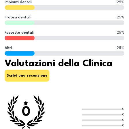
Impianti dentali
25
%
Protesi dentali
25
%
Faccette dentali
25
%
Altri
25
%
Valutazioni della Clinica
Scrivi una recensione
0
0
0
0
0