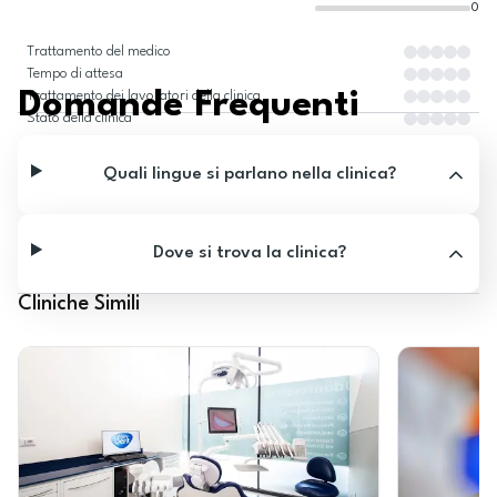
0
Trattamento del medico
Tempo di attesa
Domande Frequenti
Trattamento dei lavoratori della clinica
Stato della clinica
Quali lingue si parlano nella clinica?
Dove si trova la clinica?
Cliniche Simili