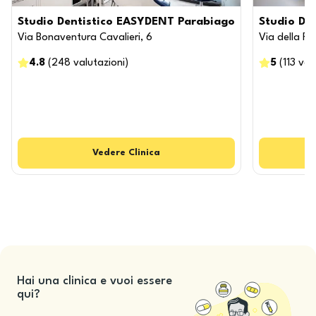
Studio Dentistico EASYDENT Parabiago
Studio De
Via Bonaventura Cavalieri, 6
Via della Ri
4.8
(
248
valutazioni
)
5
(
113
val
Vedere
Clinica
Hai una clinica e vuoi essere
qui?