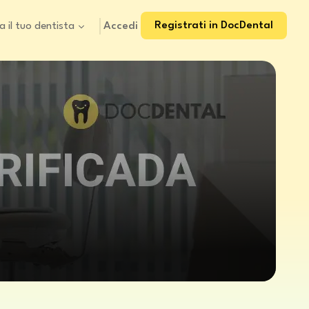
Registrati in DocDental
Accedi
a il tuo dentista