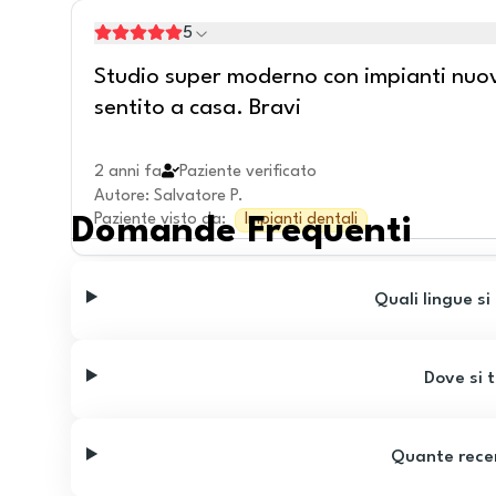
5
Studio super moderno con impianti nuovi!
sentito a casa. Bravi
2 anni fa
Paziente verificato
Autore
:
Salvatore P.
Paziente visto da
:
Impianti dentali
Domande Frequenti
Quali lingue si
Dove si t
Quante recen