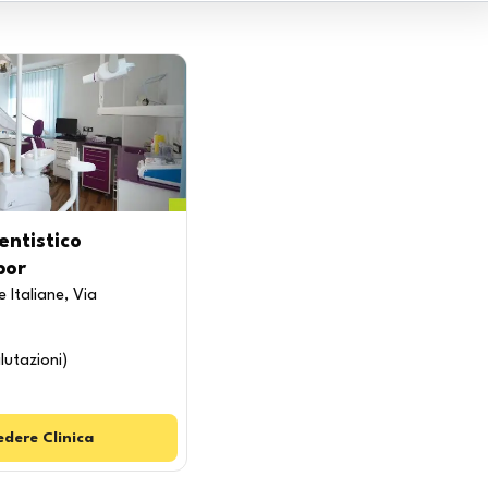
entistico
bor
 Italiane, Via
lutazioni
)
edere
Clinica