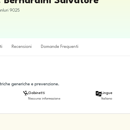
. Bernardini Salvatore
nluri
9025
ti
Recensioni
Domande Frequenti
atriche generiche e prevenzione.
Gabinetti
Lingue
Nessuna informazione
Italiano