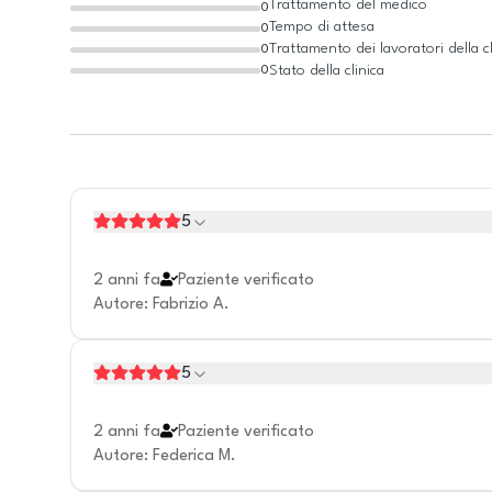
Trattamento del medico
0
Tempo di attesa
0
Trattamento dei lavoratori della cl
0
Stato della clinica
0
5
2 anni fa
Paziente verificato
Autore
:
Fabrizio A.
5
2 anni fa
Paziente verificato
Autore
:
Federica M.