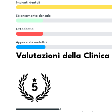
Impianti dentali
Sbiancamento dentale
Ortodontia
Apparecchi metallici
Valutazioni della Clinica
5
3