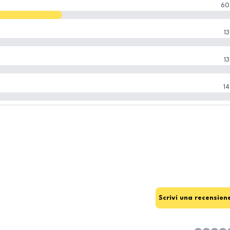
60
13
13
14
Scrivi una recension