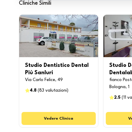
Cliniche Simili
Studio Dentistico Dental
Studio D
Più Sanluri
Dentala
Via Carlo Felice, 49
fianco Poste
Bologna, 1
4.8
(
83
valutazioni
)
2.5
(
11
va
Vedere
Clinica
V