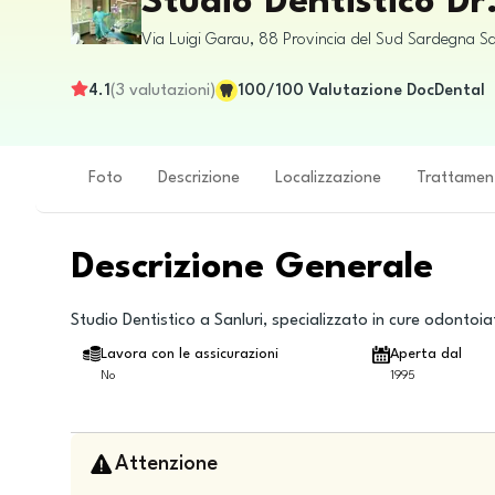
Studio Dentistico Dr
Via Luigi Garau, 88
Provincia del Sud Sardegna
Sa
4.1
(
3
valutazioni
)
100
/100
Valutazione DocDental
Foto
Descrizione
Localizzazione
Trattamen
Descrizione Generale
Studio Dentistico a Sanluri, specializzato in cure odontoi
Lavora con le assicurazioni
Aperta dal
No
1995
Attenzione