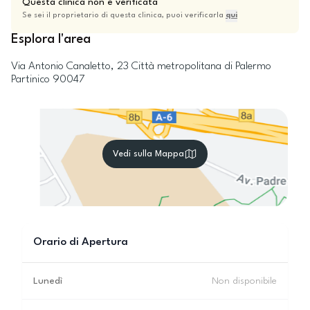
Questa clinica non è verificata
Se sei il proprietario di questa clinica, puoi verificarla
qui
Esplora l'area
Via Antonio Canaletto, 23
Città metropolitana di Palermo
Partinico
90047
Vedi sulla Mappa
Orario di Apertura
Lunedì
Non disponibile