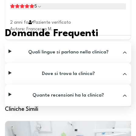
5
2 anni fa
Paziente verificato
Autore
:
Francesca M.
Domande Frequenti
Quali lingue si parlano nella clinica?
Dove si trova la clinica?
Quante recensioni ha la clinica?
Cliniche Simili