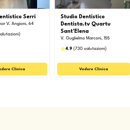
entistico Serri
Studio Dentistico
Dentista.tv Quartu
or V. Angioni, 64
Sant'Elena
alutazioni
)
V. Guglielmo Marconi, 155
4.9
(
730
valutazioni
)
edere
Clinica
Vedere
Clinica