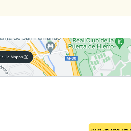
i sulla Mappa
Scrivi una recension