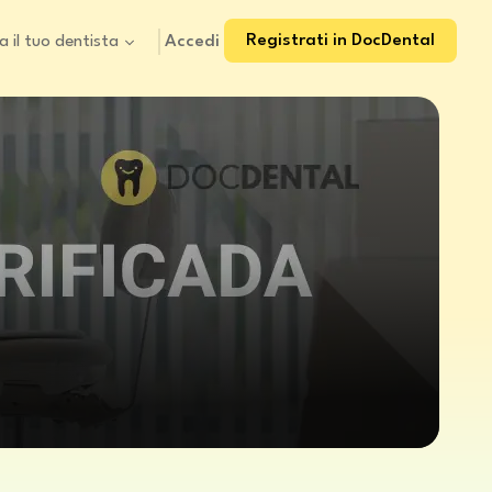
Registrati in DocDental
Accedi
a il tuo dentista