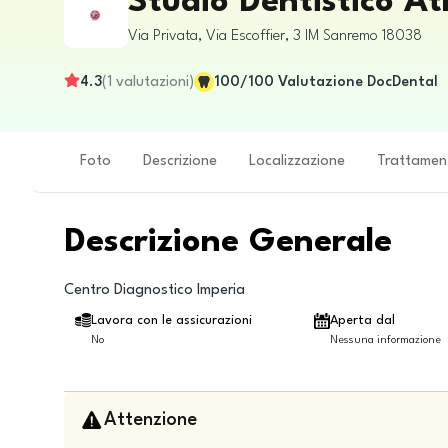
Studio Dentistico A
Via Privata, Via Escoffier, 3
IM
Sanremo
18038
4.3
(
1
valutazioni
)
100
/100
Valutazione DocDental
Foto
Descrizione
Localizzazione
Trattamen
Descrizione Generale
Centro Diagnostico Imperia
Lavora con le assicurazioni
Aperta dal
No
Nessuna informazione
Attenzione