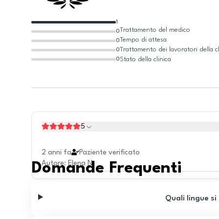
1
Trattamento del medico
0
Tempo di attesa
0
Trattamento dei lavoratori della cl
0
Stato della clinica
0
5
2 anni fa
Paziente verificato
Autore
:
Elena N.
Domande Frequenti
Quali lingue si