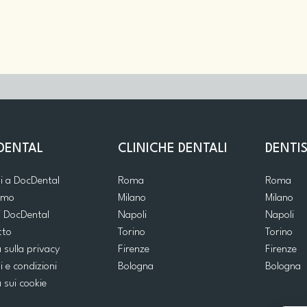
DENTAL
CLINICHE DENTALI
DENTIS
ti a DocDental
Roma
Roma
iamo
Milano
Milano
i DocDental
Napoli
Napoli
tto
Torino
Torino
a sulla privacy
Firenze
Firenze
i e condizioni
Bologna
Bologna
a sui cookie