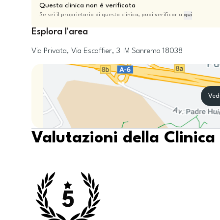
Questa clinica non è verificata
Se sei il proprietario di questa clinica, puoi verificarla
qui
Esplora l'area
Via Privata, Via Escoffier, 3
IM
Sanremo
18038
Ved
Valutazioni della Clinica
5