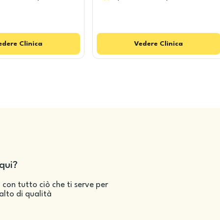
edere
Clinica
Vedere
Clinica
qui?
 con tutto ciò che ti serve per
salto di qualità