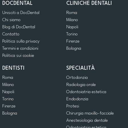
DOCDENTAL
CLINICHE DENTALI
Unisciti a DocDental
Roma
Chi siamo
Milano
Blog di DocDental
Napoli
Contatto
Torino
Politica sulla privacy
Firenze
Termini e condizioni
Bologna
Politica sui cookie
DENTISTI
SPECIALITÀ
Roma
Ortodonzia
Milano
Radiologia orale
Napoli
Odontoiatria estetica
Torino
Endodonzia
Firenze
Protesi
Bologna
Chirurgia maxillo-facciale
Anestesiologia dentale
Odontoiatria estetica