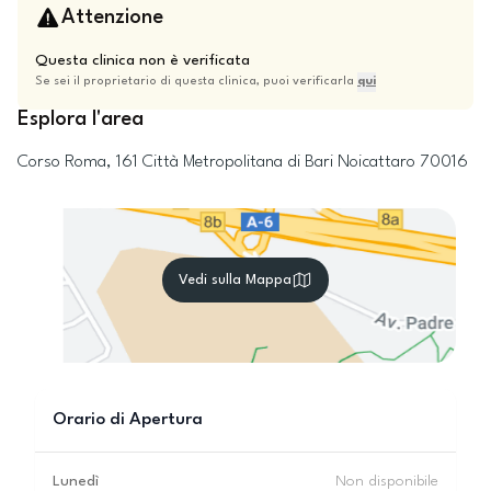
Attenzione
Questa clinica non è verificata
Se sei il proprietario di questa clinica, puoi verificarla
qui
Esplora l'area
Corso Roma, 161
Città Metropolitana di Bari
Noicattaro
70016
Vedi sulla Mappa
Orario di Apertura
Lunedì
Non disponibile