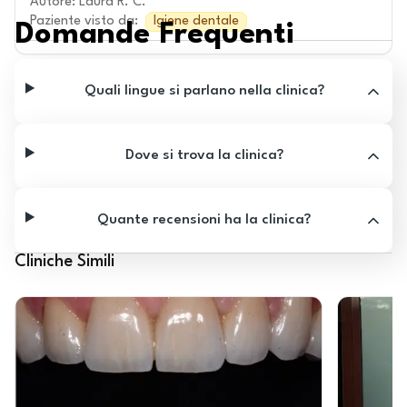
Autore
:
Laura R. C.
Paziente visto da
:
Igiene dentale
Domande Frequenti
Quali lingue si parlano nella clinica?
Dove si trova la clinica?
Quante recensioni ha la clinica?
Cliniche Simili