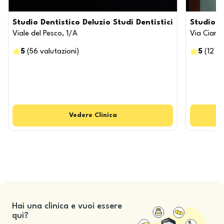
Studio Dentistico Deluzio Studi Dentistici
Studio D
Viale del Pesco, 1/A
Via Cianci
5
(
56
valutazioni
)
5
(
12
va
Vedere
Clinica
Hai una clinica e vuoi essere
qui?