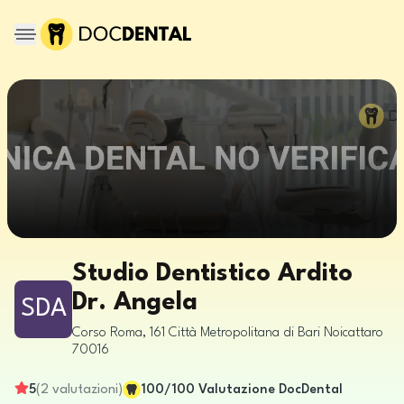
Studio Dentistico Ardito
Dr. Angela
SDA
Corso Roma, 161
Città Metropolitana di Bari
Noicattaro
70016
5
(
2
valutazioni
)
100
/100
Valutazione DocDental